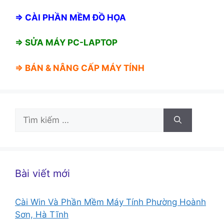
⇒
CÀI PHẦN MỀM ĐỒ HỌA
⇒ SỬA MÁY PC-LAPTOP
⇒ BÁN &
NÂNG CẤP MÁY TÍNH
Tìm
kiếm
cho:
Bài viết mới
Cài Win Và Phần Mềm Máy Tính Phường Hoành
Sơn, Hà Tĩnh