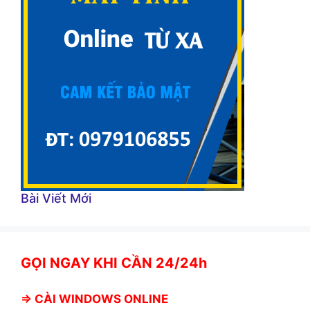
Bài Viết Mới
GỌI NGAY KHI CẦN 24/24h
⇒
CÀI WINDOWS ONLINE