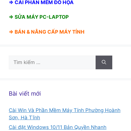
⇒
CÀI PHẦN MỀM ĐỒ HỌA
⇒ SỬA MÁY PC-LAPTOP
⇒ BÁN &
NÂNG CẤP MÁY TÍNH
Tìm
kiếm
cho:
Bài viết mới
Cài Win Và Phần Mềm Máy Tính Phường Hoành
Sơn, Hà Tĩnh
Cài đặt Windows 10/11 Bản Quyền Nhanh