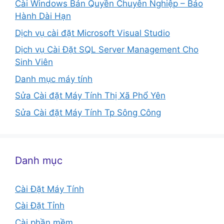
Cài Windows Bản Quyền Chuyên Nghiệp – Bảo
Hành Dài Hạn
Dịch vụ cài đặt Microsoft Visual Studio
Dịch vụ Cài Đặt SQL Server Management Cho
Sinh Viên
Danh mục máy tính
Sửa Cài đặt Máy Tính Thị Xã Phổ Yên
Sửa Cài đặt Máy Tính Tp Sông Công
Danh mục
Cài Đặt Máy Tính
Cài Đặt Tỉnh
Cài phần mềm