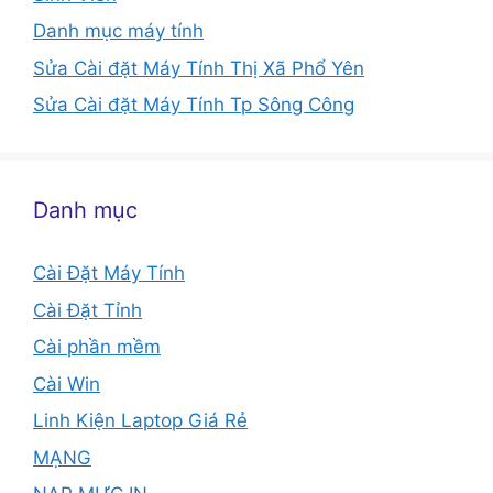
Danh mục máy tính
Sửa Cài đặt Máy Tính Thị Xã Phổ Yên
Sửa Cài đặt Máy Tính Tp Sông Công
Danh mục
Cài Đặt Máy Tính
Cài Đặt Tỉnh
Cài phần mềm
Cài Win
Linh Kiện Laptop Giá Rẻ
MẠNG