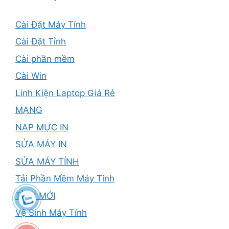
Cài Đặt Máy Tính
Cài Đặt Tỉnh
Cài phần mềm
Cài Win
Linh Kiện Laptop Giá Rẻ
MẠNG
NẠP MỰC IN
SỬA MÁY IN
SỬA MÁY TÍNH
Tải Phần Mềm Máy Tính
TỈNH MỚI
Vệ Sinh Máy Tính