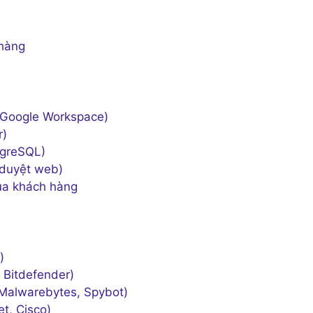
 hàng
, Google Workspace)
r)
tgreSQL)
h duyệt web)
ủa khách hàng
)
 Bitdefender)
Malwarebytes, Spybot)
t, Cisco)