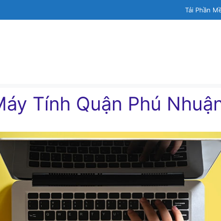
Tải Phần M
Máy Tính Quận Phú Nhuậ