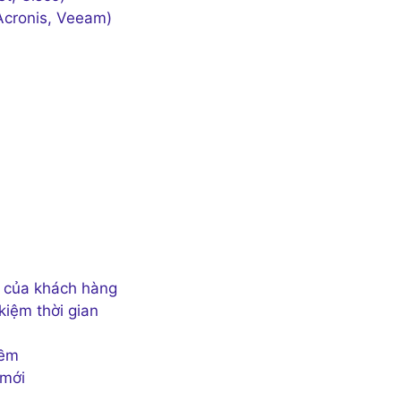
Acronis, Veeam)
 của khách hàng
iệm thời gian
mềm
 mới