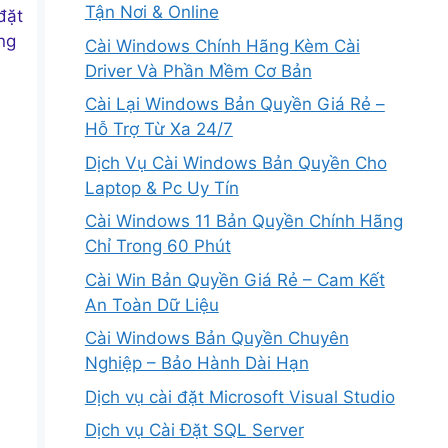
Tận Nơi & Online
đặt
ng
Cài Windows Chính Hãng Kèm Cài
Driver Và Phần Mềm Cơ Bản
Cài Lại Windows Bản Quyền Giá Rẻ –
Hỗ Trợ Từ Xa 24/7
Dịch Vụ Cài Windows Bản Quyền Cho
Laptop & Pc Uy Tín
Cài Windows 11 Bản Quyền Chính Hãng
Chỉ Trong 60 Phút
Cài Win Bản Quyền Giá Rẻ – Cam Kết
An Toàn Dữ Liệu
Cài Windows Bản Quyền Chuyên
Nghiệp – Bảo Hành Dài Hạn
Dịch vụ cài đặt Microsoft Visual Studio
Dịch vụ Cài Đặt SQL Server