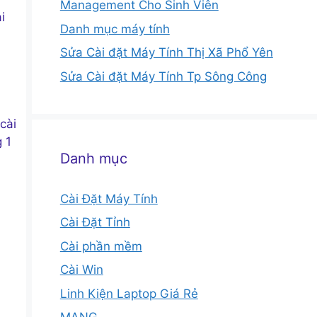
Management Cho Sinh Viên
i
Danh mục máy tính
Sửa Cài đặt Máy Tính Thị Xã Phổ Yên
Sửa Cài đặt Máy Tính Tp Sông Công
cài
 1
Danh mục
Cài Đặt Máy Tính
Cài Đặt Tỉnh
Cài phần mềm
Cài Win
Linh Kiện Laptop Giá Rẻ