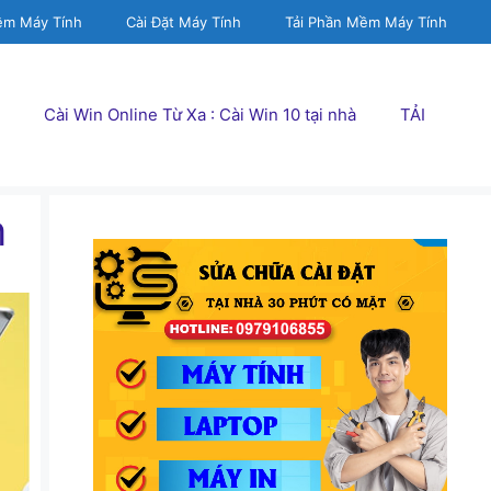
ềm Máy Tính
Cài Đặt Máy Tính
Tải Phần Mềm Máy Tính
Cài Win Online Từ Xa : Cài Win 10 tại nhà
TẢI
n