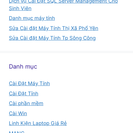
Dịch vụ Cài Đặt SQL Server Management Cho
Sinh Viên
Danh mục máy tính
Sửa Cài đặt Máy Tính Thị Xã Phổ Yên
Sửa Cài đặt Máy Tính Tp Sông Công
Danh mục
Cài Đặt Máy Tính
Cài Đặt Tỉnh
Cài phần mềm
Cài Win
Linh Kiện Laptop Giá Rẻ