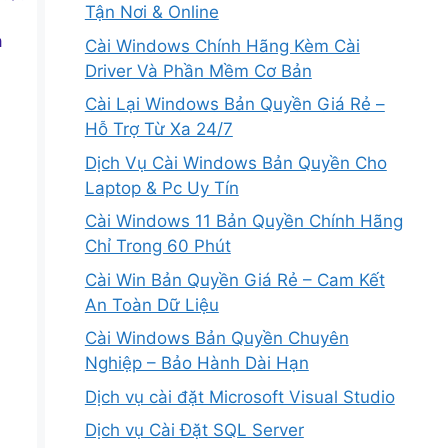
Tận Nơi & Online
ả
Cài Windows Chính Hãng Kèm Cài
Driver Và Phần Mềm Cơ Bản
Cài Lại Windows Bản Quyền Giá Rẻ –
Hỗ Trợ Từ Xa 24/7
Dịch Vụ Cài Windows Bản Quyền Cho
Laptop & Pc Uy Tín
Cài Windows 11 Bản Quyền Chính Hãng
Chỉ Trong 60 Phút
Cài Win Bản Quyền Giá Rẻ – Cam Kết
An Toàn Dữ Liệu
Cài Windows Bản Quyền Chuyên
Nghiệp – Bảo Hành Dài Hạn
Dịch vụ cài đặt Microsoft Visual Studio
Dịch vụ Cài Đặt SQL Server