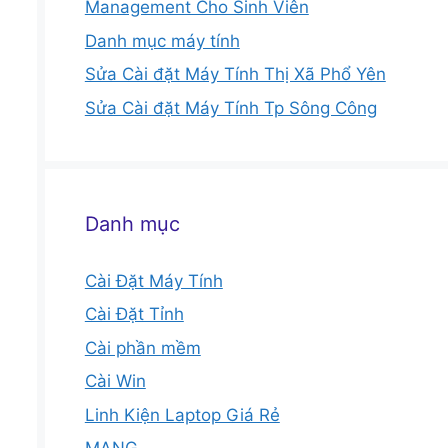
Management Cho Sinh Viên
Danh mục máy tính
Sửa Cài đặt Máy Tính Thị Xã Phổ Yên
Sửa Cài đặt Máy Tính Tp Sông Công
Danh mục
Cài Đặt Máy Tính
Cài Đặt Tỉnh
Cài phần mềm
Cài Win
Linh Kiện Laptop Giá Rẻ