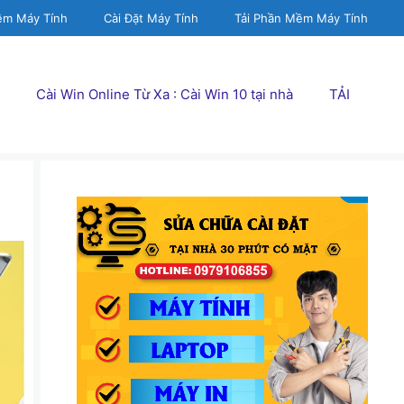
ềm Máy Tính
Cài Đặt Máy Tính
Tải Phần Mềm Máy Tính
Cài Win Online Từ Xa : Cài Win 10 tại nhà
TẢI