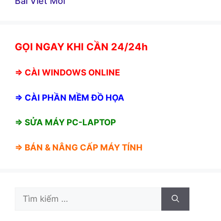
Bài Viết Mới
GỌI NGAY KHI CẦN 24/24h
⇒
CÀI WINDOWS ONLINE
⇒
CÀI PHẦN MỀM ĐỒ HỌA
⇒ SỬA MÁY PC-LAPTOP
⇒ BÁN &
NÂNG CẤP MÁY TÍNH
Tìm
kiếm
cho: