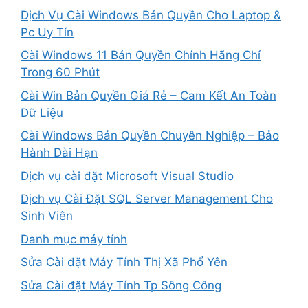
Dịch Vụ Cài Windows Bản Quyền Cho Laptop &
Pc Uy Tín
Cài Windows 11 Bản Quyền Chính Hãng Chỉ
Trong 60 Phút
Cài Win Bản Quyền Giá Rẻ – Cam Kết An Toàn
Dữ Liệu
Cài Windows Bản Quyền Chuyên Nghiệp – Bảo
Hành Dài Hạn
Dịch vụ cài đặt Microsoft Visual Studio
Dịch vụ Cài Đặt SQL Server Management Cho
Sinh Viên
Danh mục máy tính
Sửa Cài đặt Máy Tính Thị Xã Phổ Yên
Sửa Cài đặt Máy Tính Tp Sông Công