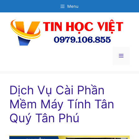
Chuyển
Menu
đến
nội
dung
Menu
Dịch Vụ Cài Phần
Mềm Máy Tính Tân
Quý Tân Phú