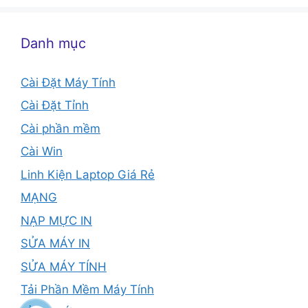
Danh mục
Cài Đặt Máy Tính
Cài Đặt Tỉnh
Cài phần mềm
Cài Win
Linh Kiện Laptop Giá Rẻ
MẠNG
NẠP MỰC IN
SỬA MÁY IN
SỬA MÁY TÍNH
Tải Phần Mềm Máy Tính