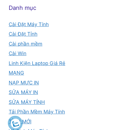
Danh mục
Cài Đặt Máy Tính
Cài Đặt Tỉnh
Cài phần mềm
Cài Win
Linh Kiện Laptop Giá Rẻ
MẠNG
NẠP MỰC IN
SỬA MÁY IN
SỬA MÁY TÍNH
Tải Phần Mềm Máy Tính
TỈNH MỚI