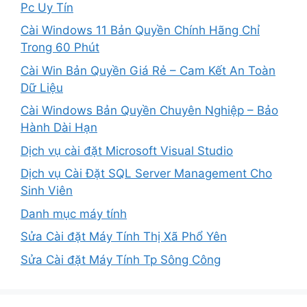
Pc Uy Tín
Cài Windows 11 Bản Quyền Chính Hãng Chỉ
Trong 60 Phút
Cài Win Bản Quyền Giá Rẻ – Cam Kết An Toàn
Dữ Liệu
Cài Windows Bản Quyền Chuyên Nghiệp – Bảo
Hành Dài Hạn
Dịch vụ cài đặt Microsoft Visual Studio
Dịch vụ Cài Đặt SQL Server Management Cho
Sinh Viên
Danh mục máy tính
Sửa Cài đặt Máy Tính Thị Xã Phổ Yên
Sửa Cài đặt Máy Tính Tp Sông Công