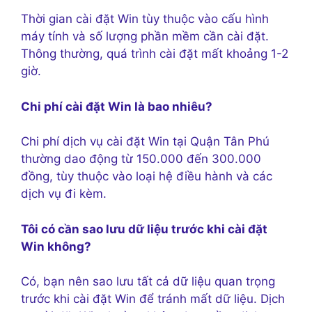
Thời gian cài đặt Win tùy thuộc vào cấu hình
máy tính và số lượng phần mềm cần cài đặt.
Thông thường, quá trình cài đặt mất khoảng 1-2
giờ.
Chi phí cài đặt Win là bao nhiêu?
Chi phí dịch vụ cài đặt Win tại Quận Tân Phú
thường dao động từ 150.000 đến 300.000
đồng, tùy thuộc vào loại hệ điều hành và các
dịch vụ đi kèm.
Tôi có cần sao lưu dữ liệu trước khi cài đặt
Win không?
Có, bạn nên sao lưu tất cả dữ liệu quan trọng
trước khi cài đặt Win để tránh mất dữ liệu. Dịch