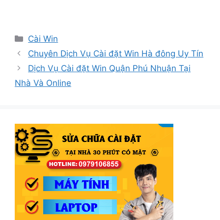
Danh
Cài Win
mục
Chuyên Dịch Vụ Cài đặt Win Hà đông Uy Tín
Dịch Vụ Cài đặt Win Quận Phú Nhuận Tại
Nhà Và Online