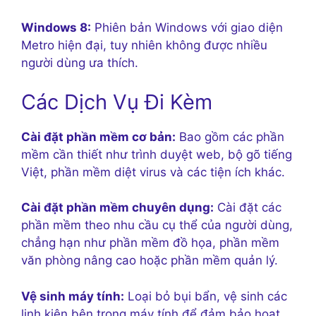
Windows 8:
Phiên bản Windows với giao diện
Metro hiện đại, tuy nhiên không được nhiều
người dùng ưa thích.
Các Dịch Vụ Đi Kèm
Cài đặt phần mềm cơ bản:
Bao gồm các phần
mềm cần thiết như trình duyệt web, bộ gõ tiếng
Việt, phần mềm diệt virus và các tiện ích khác.
Cài đặt phần mềm chuyên dụng:
Cài đặt các
phần mềm theo nhu cầu cụ thể của người dùng,
chẳng hạn như phần mềm đồ họa, phần mềm
văn phòng nâng cao hoặc phần mềm quản lý.
Vệ sinh máy tính:
Loại bỏ bụi bẩn, vệ sinh các
linh kiện bên trong máy tính để đảm bảo hoạt