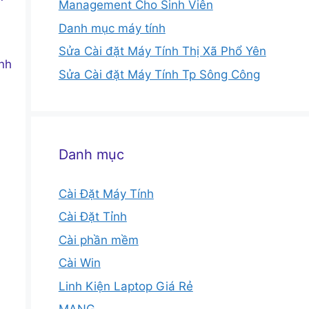
Management Cho Sinh Viên
Danh mục máy tính
Sửa Cài đặt Máy Tính Thị Xã Phổ Yên
ình
Sửa Cài đặt Máy Tính Tp Sông Công
Danh mục
Cài Đặt Máy Tính
Cài Đặt Tỉnh
Cài phần mềm
Cài Win
Linh Kiện Laptop Giá Rẻ