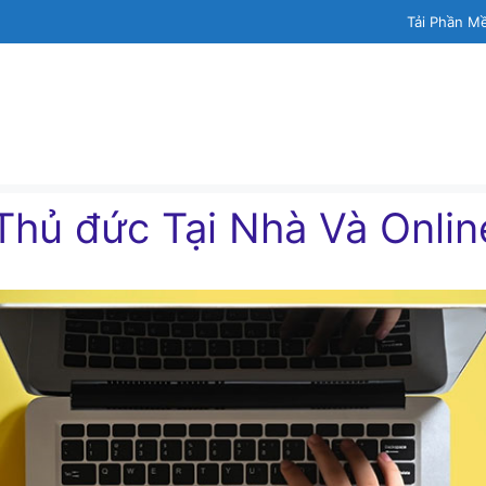
Tải Phần M
 Thủ đức Tại Nhà Và Onlin