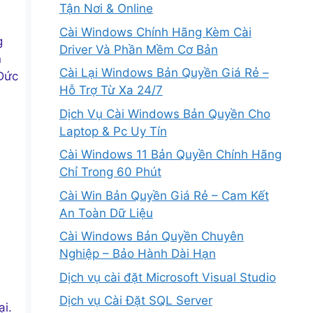
Tận Nơi & Online
Cài Windows Chính Hãng Kèm Cài
g
Driver Và Phần Mềm Cơ Bản
n
Cài Lại Windows Bản Quyền Giá Rẻ –
 Đức
Hỗ Trợ Từ Xa 24/7
Dịch Vụ Cài Windows Bản Quyền Cho
Laptop & Pc Uy Tín
Cài Windows 11 Bản Quyền Chính Hãng
Chỉ Trong 60 Phút
Cài Win Bản Quyền Giá Rẻ – Cam Kết
An Toàn Dữ Liệu
Cài Windows Bản Quyền Chuyên
Nghiệp – Bảo Hành Dài Hạn
Dịch vụ cài đặt Microsoft Visual Studio
Dịch vụ Cài Đặt SQL Server
ại.