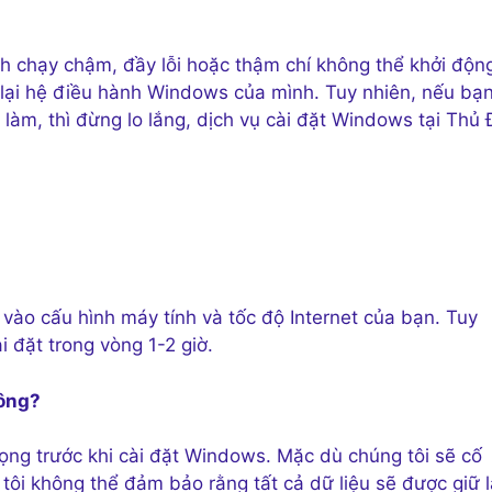
h chạy chậm, đầy lỗi hoặc thậm chí không thể khởi độn
 lại hệ điều hành Windows của mình. Tuy nhiên, nếu bạ
làm, thì đừng lo lắng, dịch vụ cài đặt Windows tại Thủ
vào cấu hình máy tính và tốc độ Internet của bạn. Tuy
i đặt trong vòng 1-2 giờ.
hông?
rọng trước khi cài đặt Windows. Mặc dù chúng tôi sẽ cố
ôi không thể đảm bảo rằng tất cả dữ liệu sẽ được giữ l