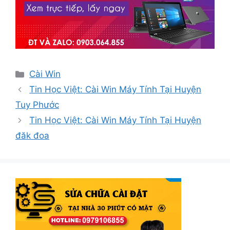
Danh
Cài Win
mục
Tin Học Việt: Cài Win Máy Tính Tại Huyện
Tuy Phước
Tin Học Việt: Cài Win Máy Tính Tại Huyện
đăk đoa