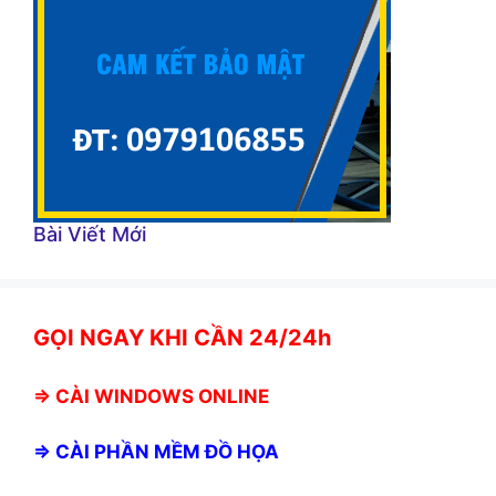
Bài Viết Mới
GỌI NGAY KHI CẦN 24/24h
⇒
CÀI WINDOWS ONLINE
⇒
CÀI PHẦN MỀM ĐỒ HỌA