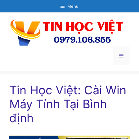
Chuyển
Menu
đến
nội
dung
Menu
Tin Học Việt: Cài Win
Máy Tính Tại Bình
định