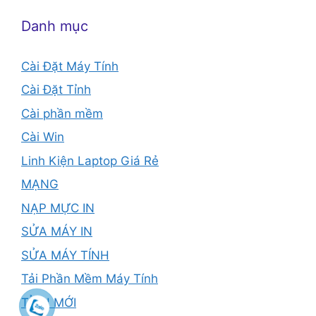
Danh mục
Cài Đặt Máy Tính
Cài Đặt Tỉnh
Cài phần mềm
Cài Win
Linh Kiện Laptop Giá Rẻ
MẠNG
NẠP MỰC IN
SỬA MÁY IN
SỬA MÁY TÍNH
Tải Phần Mềm Máy Tính
TỈNH MỚI