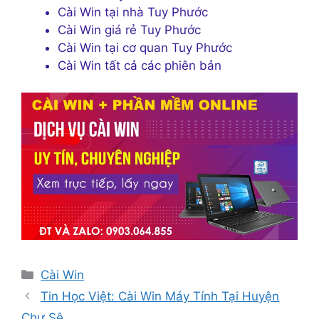
Cài Win tại nhà Tuy Phước
Cài Win giá rẻ Tuy Phước
Cài Win tại cơ quan Tuy Phước
Cài Win tất cả các phiên bản
Danh
Cài Win
mục
Tin Học Việt: Cài Win Máy Tính Tại Huyện
Chư Sê