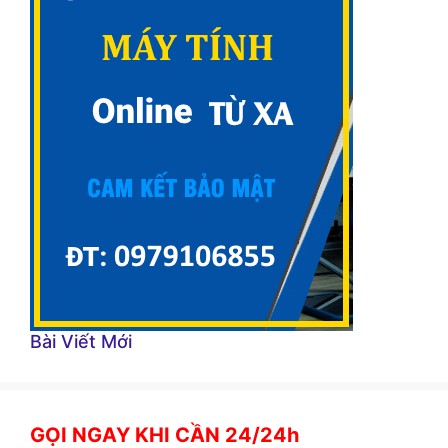
Bài Viết Mới
GỌI NGAY KHI CẦN 24/24h