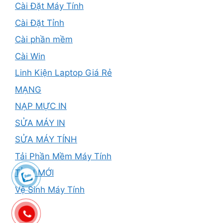
Cài Đặt Máy Tính
Cài Đặt Tỉnh
Cài phần mềm
Cài Win
Linh Kiện Laptop Giá Rẻ
MẠNG
NẠP MỰC IN
SỬA MÁY IN
SỬA MÁY TÍNH
Tải Phần Mềm Máy Tính
TỈNH MỚI
Vệ Sinh Máy Tính