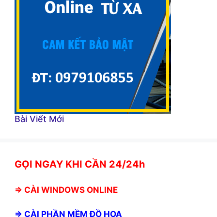
Bài Viết Mới
GỌI NGAY KHI CẦN 24/24h
⇒
CÀI WINDOWS ONLINE
⇒
CÀI PHẦN MỀM ĐỒ HỌA