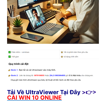
Tải Về UltraViewer Tại Đây
>👉>
CÀI WIN 10 ONLINE