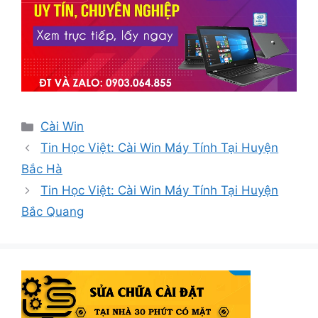
Danh
Cài Win
mục
Tin Học Việt: Cài Win Máy Tính Tại Huyện
Bắc Hà
Tin Học Việt: Cài Win Máy Tính Tại Huyện
Bắc Quang