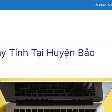
Tải Phần M
́y Tính Tại Huyện Bảo