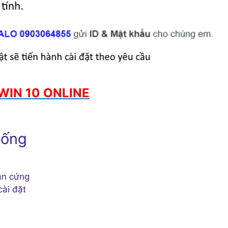
WIN 10 ONLINE
hống
ần cứng
cài đặt