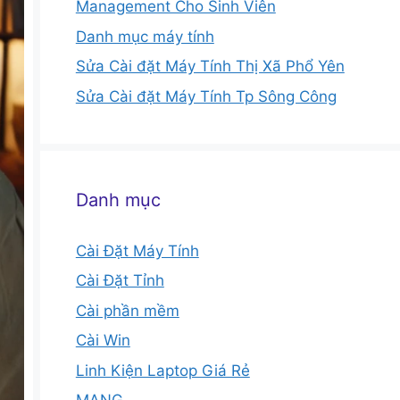
Management Cho Sinh Viên
Danh mục máy tính
Sửa Cài đặt Máy Tính Thị Xã Phổ Yên
Sửa Cài đặt Máy Tính Tp Sông Công
Danh mục
Cài Đặt Máy Tính
Cài Đặt Tỉnh
Cài phần mềm
Cài Win
Linh Kiện Laptop Giá Rẻ