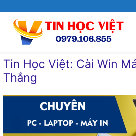
Chuyển
đến
nội
dung
Tin Học Việt: Cài Win Ma
Thắng