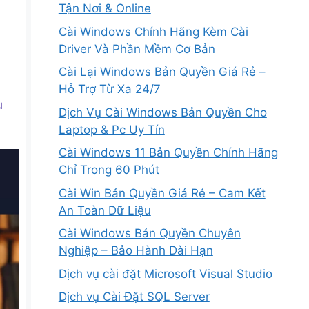
Tận Nơi & Online
Cài Windows Chính Hãng Kèm Cài
Driver Và Phần Mềm Cơ Bản
Cài Lại Windows Bản Quyền Giá Rẻ –
Hỗ Trợ Từ Xa 24/7
u
Dịch Vụ Cài Windows Bản Quyền Cho
Laptop & Pc Uy Tín
Cài Windows 11 Bản Quyền Chính Hãng
Chỉ Trong 60 Phút
Cài Win Bản Quyền Giá Rẻ – Cam Kết
An Toàn Dữ Liệu
Cài Windows Bản Quyền Chuyên
Nghiệp – Bảo Hành Dài Hạn
Dịch vụ cài đặt Microsoft Visual Studio
Dịch vụ Cài Đặt SQL Server