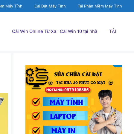
ềm Máy Tính
Cài Đặt Máy Tính
Tải Phần Mềm Máy Tính
Cài Win Online Từ Xa : Cài Win 10 tại nhà
TẢI