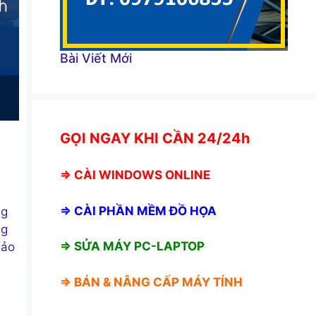
Bài Viết Mới
GỌI NGAY KHI CẦN 24/24h
⇒
CÀI WINDOWS ONLINE
⇒
CÀI PHẦN MỀM ĐỒ HỌA
ng
ng
⇒ SỬA MÁY PC-LAPTOP
bảo
⇒ BÁN &
NÂNG CẤP MÁY TÍNH