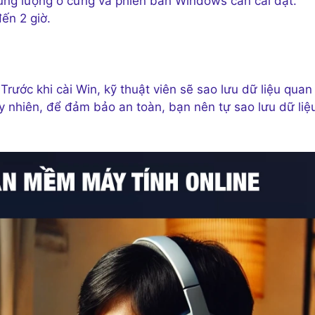
 dung lượng ổ cứng và phiên bản Windows cần cài đặt.
ến 2 giờ.
Trước khi cài Win, kỹ thuật viên sẽ sao lưu dữ liệu quan
 nhiên, để đảm bảo an toàn, bạn nên tự sao lưu dữ liệ