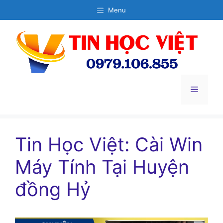
Chuyển
Menu
đến
nội
dung
Menu
Tin Học Việt: Cài Win
Máy Tính Tại Huyện
đồng Hỷ