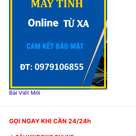
Bài Viết Mới
GỌI NGAY KHI CẦN 24/24h