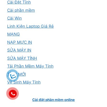
Cài Đặt Tỉnh
Cài phần mềm
Cài Win
Linh Kiện Laptop Giá Rẻ
MẠNG
NẠP MỰC IN
SỬA MÁY IN
SỬA MÁY TÍNH
Tải Phần Mềm Máy Tính
TỈNH MỚI
Vệ Sinh Máy Tính
Cài đặt phần mềm online