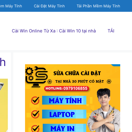
ềm Máy Tính
Cài Đặt Máy Tính
Tải Phần Mềm Máy Tính
Cài Win Online Từ Xa : Cài Win 10 tại nhà
TẢI
nh