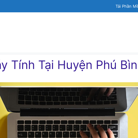
Tải Phần M
́y Tính Tại Huyện Phú Bì