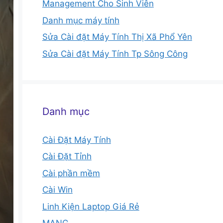
Management Cho Sinh Viên
Danh mục máy tính
Sửa Cài đặt Máy Tính Thị Xã Phổ Yên
Sửa Cài đặt Máy Tính Tp Sông Công
Danh mục
Cài Đặt Máy Tính
Cài Đặt Tỉnh
Cài phần mềm
Cài Win
Linh Kiện Laptop Giá Rẻ