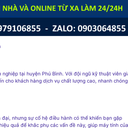
h
iệp tại huyện Phú Bình. Với đội ngũ kỹ thuật viên g
ến cho khách hàng dịch vụ chất lượng cao, nhanh chóng
n đại, nhưng sự cố hệ điều hành có thể khiến bạn gặp
p hiệu quả để khắc phụ các vấn đề này, giúp máy tính củ