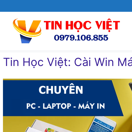
Chuyển
đến
nội
dung
Tin Học Việt: Cài Win Ma