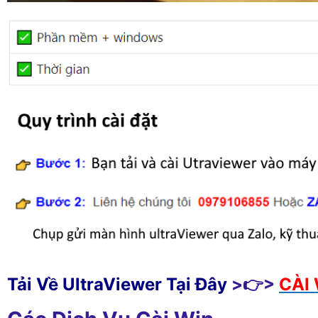
Tải Về UltraViewer Tại Đây
>👉>
CÀI 