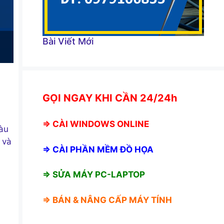
Bài Viết Mới
GỌI NGAY KHI CẦN 24/24h
⇒
CÀI WINDOWS ONLINE
iàu
 và
⇒
CÀI PHẦN MỀM ĐỒ HỌA
⇒ SỬA MÁY PC-LAPTOP
⇒ BÁN &
NÂNG CẤP MÁY TÍNH
a