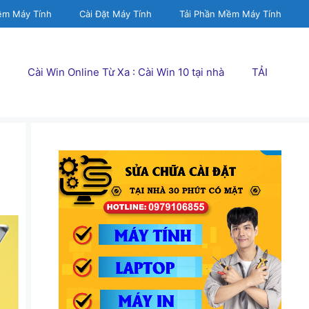
ềm Máy Tính
Cài Đặt Máy Tính
Tải Phần Mềm Máy Tính
Cài Win Online Từ Xa : Cài Win 10 tại nhà
TẢI