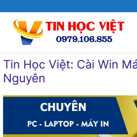
Chuyển
đến
nội
dung
Tin Học Việt: Cài Win Ma
Nguyên