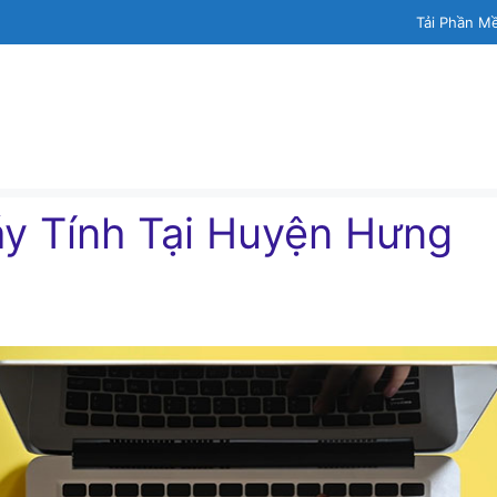
Tải Phần M
́y Tính Tại Huyện Hưng