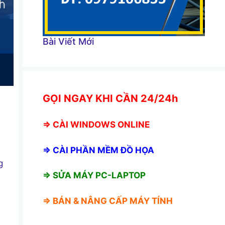
Bài Viết Mới
GỌI NGAY KHI CẦN 24/24h
⇒
CÀI WINDOWS ONLINE
⇒
CÀI PHẦN MỀM ĐỒ HỌA
g
⇒ SỬA MÁY PC-LAPTOP
⇒ BÁN &
NÂNG CẤP MÁY TÍNH