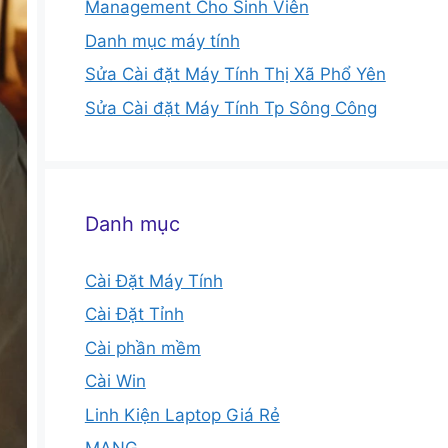
Management Cho Sinh Viên
Danh mục máy tính
Sửa Cài đặt Máy Tính Thị Xã Phổ Yên
Sửa Cài đặt Máy Tính Tp Sông Công
Danh mục
Cài Đặt Máy Tính
Cài Đặt Tỉnh
Cài phần mềm
Cài Win
Linh Kiện Laptop Giá Rẻ