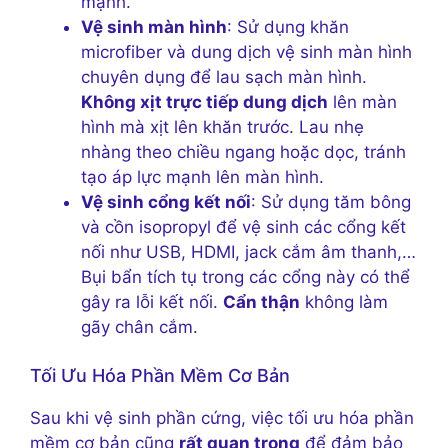
mạnh.
Vệ sinh màn hình
: Sử dụng khăn
microfiber và dung dịch vệ sinh màn hình
chuyên dụng để lau sạch màn hình.
Không xịt trực tiếp dung dịch
lên màn
hình mà xịt lên khăn trước. Lau nhẹ
nhàng theo chiều ngang hoặc dọc, tránh
tạo áp lực mạnh lên màn hình.
Vệ sinh cổng kết nối
: Sử dụng tăm bông
và cồn isopropyl để vệ sinh các cổng kết
nối như USB, HDMI, jack cắm âm thanh,…
Bụi bẩn tích tụ trong các cổng này có thể
gây ra lỗi kết nối.
Cẩn thận
không làm
gãy chân cắm.
Tối Ưu Hóa Phần Mềm Cơ Bản
Sau khi vệ sinh phần cứng, việc tối ưu hóa phần
mềm cơ bản cũng
rất quan trọng
để đảm bảo