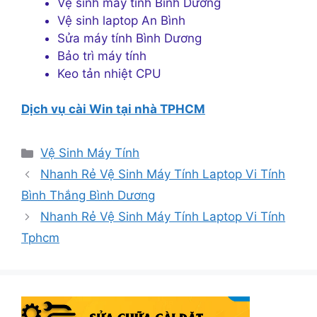
Vệ sinh máy tính Bình Dương
Vệ sinh laptop An Bình
Sửa máy tính Bình Dương
Bảo trì máy tính
Keo tản nhiệt CPU
Dịch vụ cài Win tại nhà TPHCM
Danh
Vệ Sinh Máy Tính
mục
Nhanh Rẻ Vệ Sinh Máy Tính Laptop Vi Tính
Bình Thắng Bình Dương
Nhanh Rẻ Vệ Sinh Máy Tính Laptop Vi Tính
Tphcm