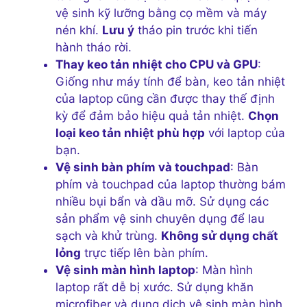
vệ sinh kỹ lưỡng bằng cọ mềm và máy
nén khí.
Lưu ý
tháo pin trước khi tiến
hành tháo rời.
Thay keo tản nhiệt cho CPU và GPU
:
Giống như máy tính để bàn, keo tản nhiệt
của laptop cũng cần được thay thế định
kỳ để đảm bảo hiệu quả tản nhiệt.
Chọn
loại keo tản nhiệt phù hợp
với laptop của
bạn.
Vệ sinh bàn phím và touchpad
: Bàn
phím và touchpad của laptop thường bám
nhiều bụi bẩn và dầu mỡ. Sử dụng các
sản phẩm vệ sinh chuyên dụng để lau
sạch và khử trùng.
Không sử dụng chất
lỏng
trực tiếp lên bàn phím.
Vệ sinh màn hình laptop
: Màn hình
laptop rất dễ bị xước. Sử dụng khăn
microfiber và dung dịch vệ sinh màn hình