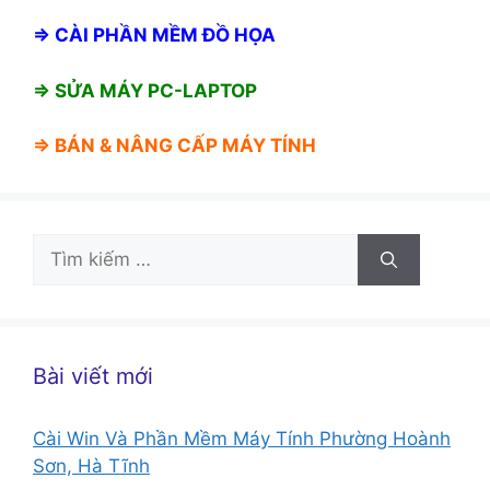
⇒
CÀI PHẦN MỀM ĐỒ HỌA
⇒ SỬA MÁY PC-LAPTOP
⇒ BÁN &
NÂNG CẤP MÁY TÍNH
Tìm
kiếm
cho:
Bài viết mới
Cài Win Và Phần Mềm Máy Tính Phường Hoành
Sơn, Hà Tĩnh