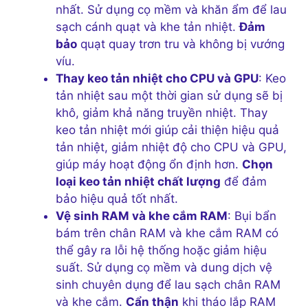
nhất. Sử dụng cọ mềm và khăn ẩm để lau
sạch cánh quạt và khe tản nhiệt.
Đảm
bảo
quạt quay trơn tru và không bị vướng
víu.
Thay keo tản nhiệt cho CPU và GPU
: Keo
tản nhiệt sau một thời gian sử dụng sẽ bị
khô, giảm khả năng truyền nhiệt. Thay
keo tản nhiệt mới giúp cải thiện hiệu quả
tản nhiệt, giảm nhiệt độ cho CPU và GPU,
giúp máy hoạt động ổn định hơn.
Chọn
loại keo tản nhiệt chất lượng
để đảm
bảo hiệu quả tốt nhất.
Vệ sinh RAM và khe cắm RAM
: Bụi bẩn
bám trên chân RAM và khe cắm RAM có
thể gây ra lỗi hệ thống hoặc giảm hiệu
suất. Sử dụng cọ mềm và dung dịch vệ
sinh chuyên dụng để lau sạch chân RAM
và khe cắm.
Cẩn thận
khi tháo lắp RAM