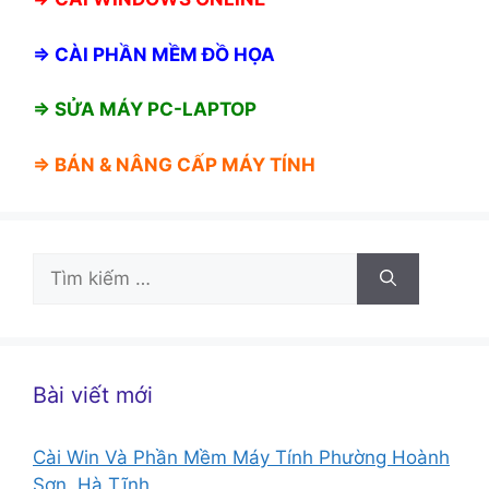
⇒
CÀI PHẦN MỀM ĐỒ HỌA
⇒ SỬA MÁY PC-LAPTOP
⇒ BÁN &
NÂNG CẤP MÁY TÍNH
Tìm
kiếm
cho:
Bài viết mới
Cài Win Và Phần Mềm Máy Tính Phường Hoành
Sơn, Hà Tĩnh