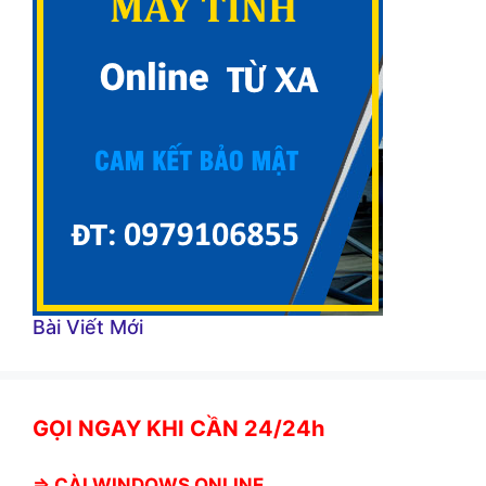
Bài Viết Mới
GỌI NGAY KHI CẦN 24/24h
⇒
CÀI WINDOWS ONLINE