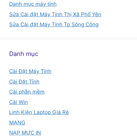
Danh mục máy tính
Sửa Cài đặt Máy Tính Thị Xã Phổ Yên
Sửa Cài đặt Máy Tính Tp Sông Công
Danh mục
Cài Đặt Máy Tính
Cài Đặt Tỉnh
Cài phần mềm
Cài Win
Linh Kiện Laptop Giá Rẻ
MẠNG
NẠP MỰC IN