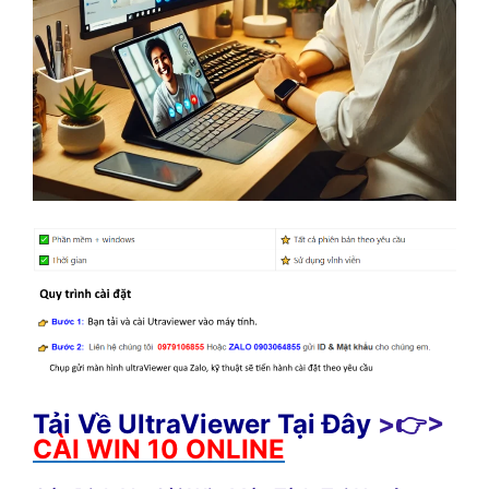
Tải Về UltraViewer Tại Đây
>👉>
CÀI WIN 10 ONLINE