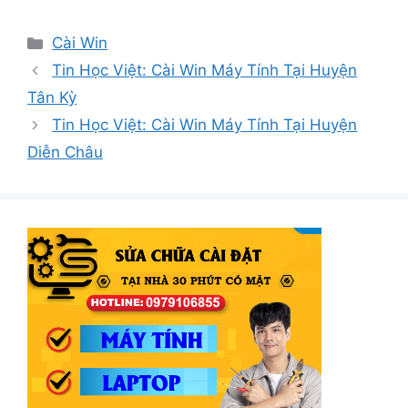
Danh
Cài Win
mục
Tin Học Việt: Cài Win Máy Tính Tại Huyện
Tân Kỳ
Tin Học Việt: Cài Win Máy Tính Tại Huyện
Diễn Châu