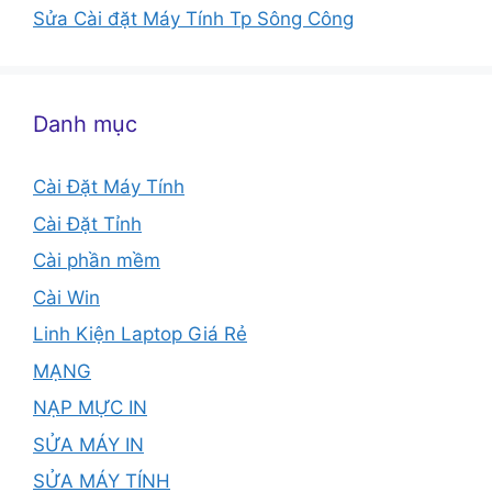
Sửa Cài đặt Máy Tính Tp Sông Công
Danh mục
Cài Đặt Máy Tính
Cài Đặt Tỉnh
Cài phần mềm
Cài Win
Linh Kiện Laptop Giá Rẻ
MẠNG
NẠP MỰC IN
SỬA MÁY IN
SỬA MÁY TÍNH