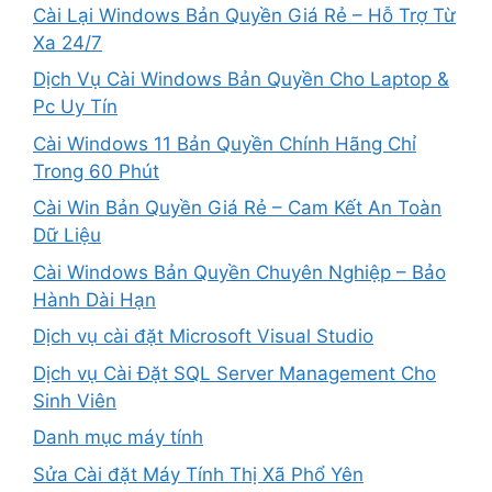
Cài Lại Windows Bản Quyền Giá Rẻ – Hỗ Trợ Từ
Xa 24/7
Dịch Vụ Cài Windows Bản Quyền Cho Laptop &
Pc Uy Tín
Cài Windows 11 Bản Quyền Chính Hãng Chỉ
Trong 60 Phút
Cài Win Bản Quyền Giá Rẻ – Cam Kết An Toàn
Dữ Liệu
Cài Windows Bản Quyền Chuyên Nghiệp – Bảo
Hành Dài Hạn
Dịch vụ cài đặt Microsoft Visual Studio
Dịch vụ Cài Đặt SQL Server Management Cho
Sinh Viên
Danh mục máy tính
Sửa Cài đặt Máy Tính Thị Xã Phổ Yên