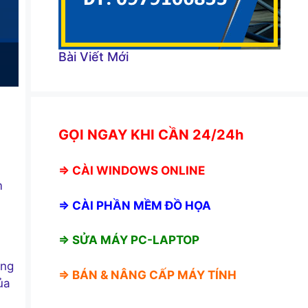
Bài Viết Mới
GỌI NGAY KHI CẦN 24/24h
⇒
CÀI WINDOWS ONLINE
m
⇒
CÀI PHẦN MỀM ĐỒ HỌA
⇒ SỬA MÁY PC-LAPTOP
àng
⇒ BÁN &
NÂNG CẤP MÁY TÍNH
ủa