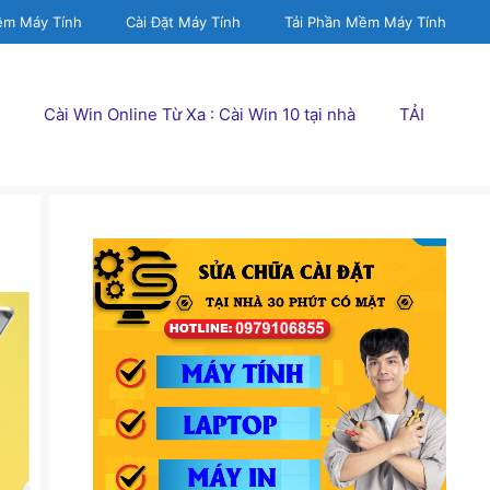
ềm Máy Tính
Cài Đặt Máy Tính
Tải Phần Mềm Máy Tính
Cài Win Online Từ Xa : Cài Win 10 tại nhà
TẢI