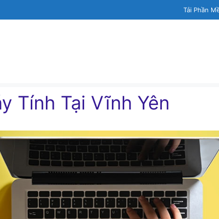
Tải Phần M
y Tính Tại Vĩnh Yên