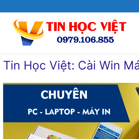
Chuyển
đến
nội
dung
Tin Học Việt: Cài Win Má