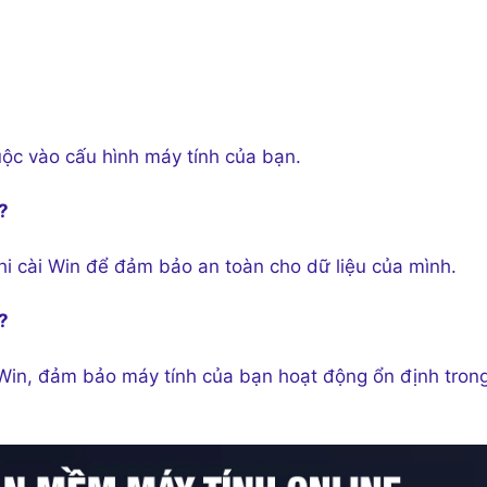
huộc vào cấu hình máy tính của bạn.
?
hi cài Win để đảm bảo an toàn cho dữ liệu của mình.
?
 Win, đảm bảo máy tính của bạn hoạt động ổn định tron