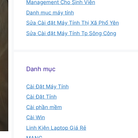
Management Cho Sinh Viên
Danh mục máy tính
Sửa Cài đặt Máy Tính Thị Xã Phổ Yên
Sửa Cài đặt Máy Tính Tp Sông Công
Danh mục
Cài Đặt Máy Tính
Cài Đặt Tỉnh
Cài phần mềm
Cài Win
Linh Kiện Laptop Giá Rẻ