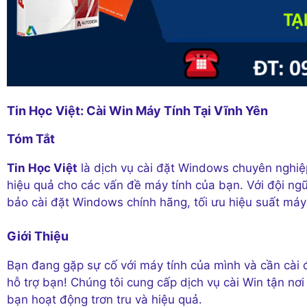
Tin Học Việt: Cài Win Máy Tính Tại Vĩnh Yên
Tóm Tắt
Tin Học Việt
là dịch vụ cài đặt Windows chuyên nghiệ
hiệu quả cho các vấn đề máy tính của bạn. Với đội ngũ
bảo cài đặt Windows chính hãng, tối ưu hiệu suất máy
Giới Thiệu
Bạn đang gặp sự cố với máy tính của mình và cần cài 
hỗ trợ bạn! Chúng tôi cung cấp dịch vụ cài Win tận nơ
bạn hoạt động trơn tru và hiệu quả.