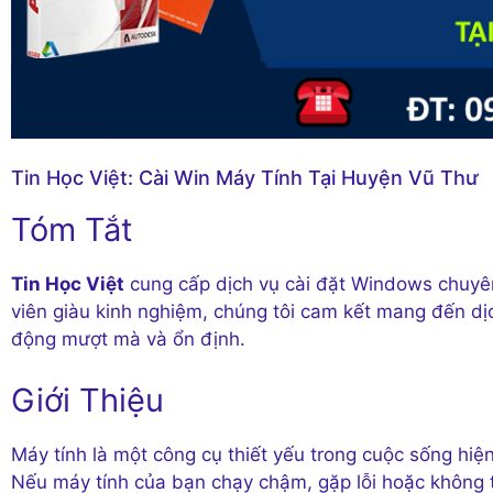
Tin Học Việt: Cài Win Máy Tính Tại Huyện Vũ Thư
Tóm Tắt
Tin Học Việt
cung cấp dịch vụ cài đặt Windows chuyên 
viên giàu kinh nghiệm, chúng tôi cam kết mang đến dị
động mượt mà và ổn định.
Giới Thiệu
Máy tính là một công cụ thiết yếu trong cuộc sống hiệ
Nếu máy tính của bạn chạy chậm, gặp lỗi hoặc không t