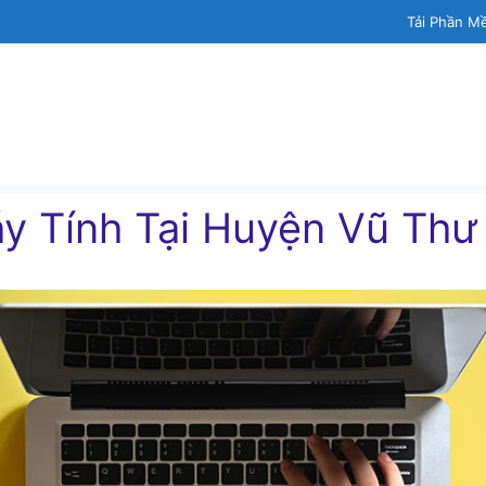
Tải Phần M
́y Tính Tại Huyện Vũ Thư