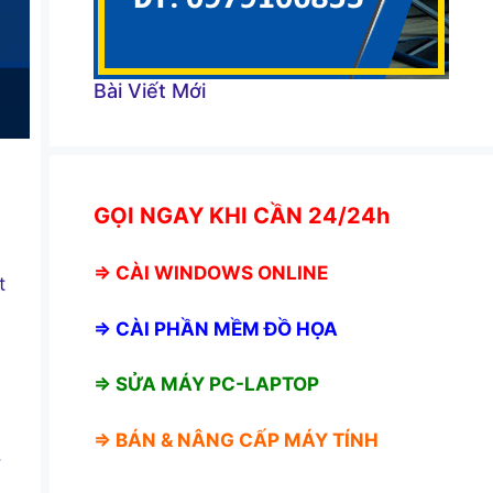
Bài Viết Mới
GỌI NGAY KHI CẦN 24/24h
⇒
CÀI WINDOWS ONLINE
t
⇒
CÀI PHẦN MỀM ĐỒ HỌA
⇒ SỬA MÁY PC-LAPTOP
⇒ BÁN &
NÂNG CẤP MÁY TÍNH
.