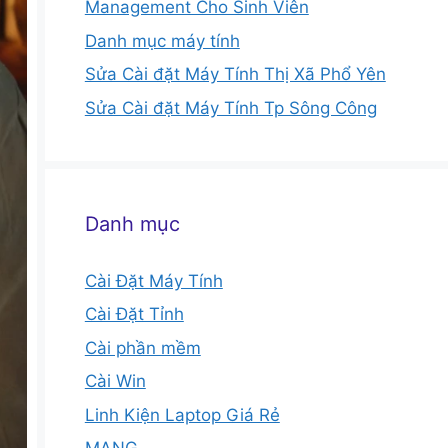
Management Cho Sinh Viên
Danh mục máy tính
Sửa Cài đặt Máy Tính Thị Xã Phổ Yên
Sửa Cài đặt Máy Tính Tp Sông Công
Danh mục
Cài Đặt Máy Tính
Cài Đặt Tỉnh
Cài phần mềm
Cài Win
Linh Kiện Laptop Giá Rẻ