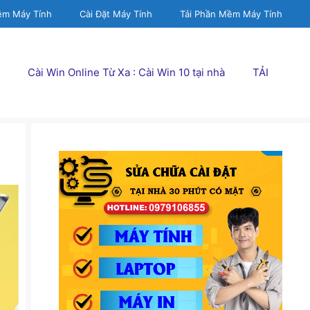
ềm Máy Tính
Cài Đặt Máy Tính
Tải Phần Mềm Máy Tính
Cài Win Online Từ Xa : Cài Win 10 tại nhà
TẢI