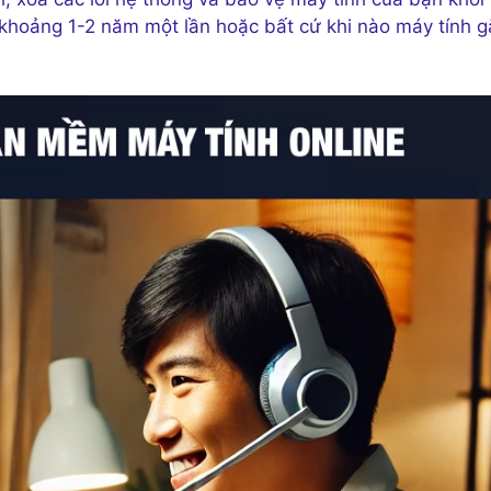
khoảng 1-2 năm một lần hoặc bất cứ khi nào máy tính g