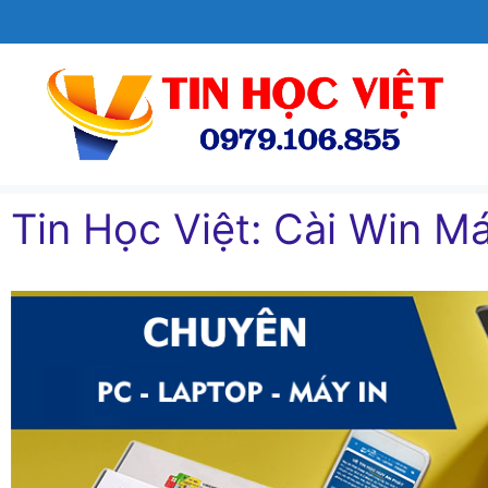
Chuyển
đến
nội
dung
Tin Học Việt: Cài Win Ma