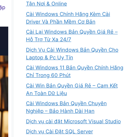
Tận Nơi & Online
ặp
Cài Windows Chính Hãng Kèm Cài
Driver Và Phần Mềm Cơ Bản
Cài Lại Windows Bản Quyền Giá Rẻ –
Hỗ Trợ Từ Xa 24/7
Dịch Vụ Cài Windows Bản Quyền Cho
Laptop & Pc Uy Tín
Cài Windows 11 Bản Quyền Chính Hãng
Chỉ Trong 60 Phút
Cài Win Bản Quyền Giá Rẻ – Cam Kết
An Toàn Dữ Liệu
Cài Windows Bản Quyền Chuyên
Nghiệp – Bảo Hành Dài Hạn
Dịch vụ cài đặt Microsoft Visual Studio
Dịch vụ Cài Đặt SQL Server