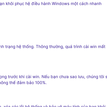
 bạn khôi phục hệ điều hành Windows một cách nhanh
ình trạng hệ thống. Thông thường, quá trình cài win mất
ọng trước khi cài win. Nếu bạn chưa sao lưu, chúng tôi 
không thể đảm bảo 100%.
nh, xóa các lỗi hệ thống và bảo vệ máy tính của bạn khỏi