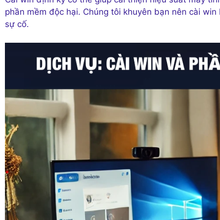
phần mềm độc hại. Chúng tôi khuyên bạn nên cài win 
sự cố.