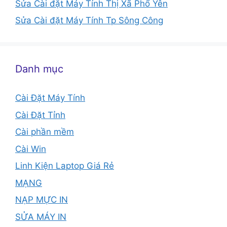
Sửa Cài đặt Máy Tính Thị Xã Phổ Yên
Sửa Cài đặt Máy Tính Tp Sông Công
Danh mục
Cài Đặt Máy Tính
Cài Đặt Tỉnh
Cài phần mềm
Cài Win
Linh Kiện Laptop Giá Rẻ
MẠNG
NẠP MỰC IN
SỬA MÁY IN