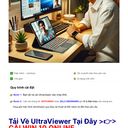
Tải Về UltraViewer Tại Đây
>👉>
CÀI WIN 10 ONLINE