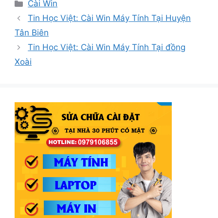
Danh
Cài Win
mục
Tin Học Việt: Cài Win Máy Tính Tại Huyện
Tân Biên
Tin Học Việt: Cài Win Máy Tính Tại đồng
Xoài