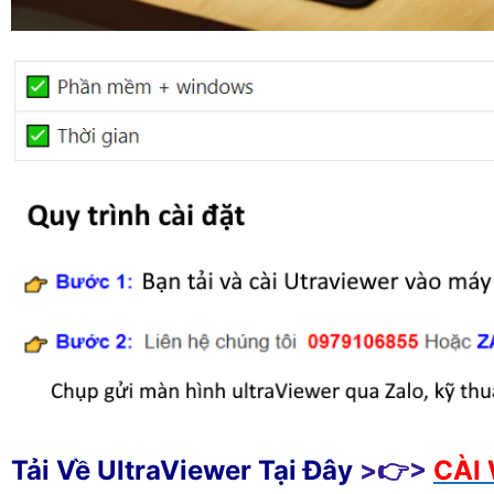
Tải Về UltraViewer Tại Đây
>👉>
CÀI 