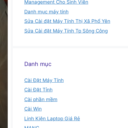
Management Cho Sinh Viên
Danh mục máy tính
Sửa Cài đặt Máy Tính Thị Xã Phổ Yên
Sửa Cài đặt Máy Tính Tp Sông Công
Danh mục
Cài Đặt Máy Tính
Cài Đặt Tỉnh
Cài phần mềm
Cài Win
Linh Kiện Laptop Giá Rẻ