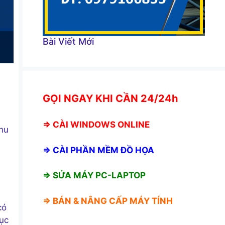
Bài Viết Mới
GỌI NGAY KHI CẦN 24/24h
⇒
CÀI WINDOWS ONLINE
nhu
⇒
CÀI PHẦN MỀM ĐỒ HỌA
⇒ SỬA MÁY PC-LAPTOP
⇒ BÁN &
NÂNG CẤP MÁY TÍNH
ó
ục