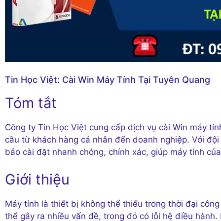
Tin Học Việt: Cài Win Máy Tính Tại Tuyên Quang
Tóm tắt
Công ty Tin Học Việt cung cấp dịch vụ cài Win máy ti
cầu từ khách hàng cá nhân đến doanh nghiệp. Với đội 
bảo cài đặt nhanh chóng, chính xác, giúp máy tính củ
Giới thiệu
Máy tính là thiết bị không thể thiếu trong thời đại côn
thể gây ra nhiều vấn đề, trong đó có lỗi hệ điều hành. 