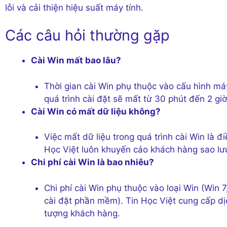
lỗi và cải thiện hiệu suất máy tính.
Các câu hỏi thường gặp
Cài Win mất bao lâu?
Thời gian cài Win phụ thuộc vào cấu hình má
quá trình cài đặt sẽ mất từ 30 phút đến 2 giờ
Cài Win có mất dữ liệu không?
Việc mất dữ liệu trong quá trình cài Win là đ
Học Việt luôn khuyến cáo khách hàng sao lưu 
Chi phí cài Win là bao nhiêu?
Chi phí cài Win phụ thuộc vào loại Win (Win 7
cài đặt phần mềm). Tin Học Việt cung cấp dịc
tượng khách hàng.