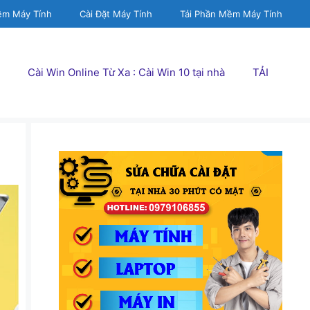
ềm Máy Tính
Cài Đặt Máy Tính
Tải Phần Mềm Máy Tính
Cài Win Online Từ Xa : Cài Win 10 tại nhà
TẢI