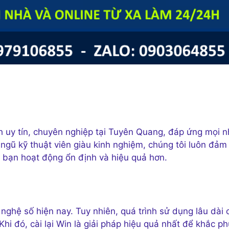
́nh uy tín, chuyên nghiệp tại Tuyên Quang, đáp ứng mọi 
ngũ kỹ thuật viên giàu kinh nghiệm, chúng tôi luôn đảm
a bạn hoạt động ổn định và hiệu quả hơn.
g nghệ số hiện nay. Tuy nhiên, quá trình sử dụng lâu dài c
Khi đó, cài lại Win là giải pháp hiệu quả nhất để khắc ph