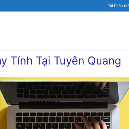
Tải Phần M
́y Tính Tại Tuyên Quang