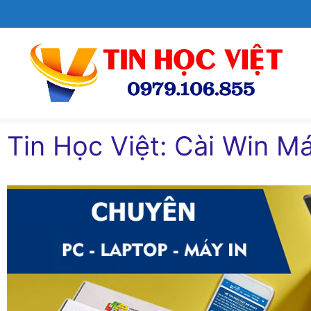
Chuyển
đến
nội
dung
Tin Học Việt: Cài Win Ma