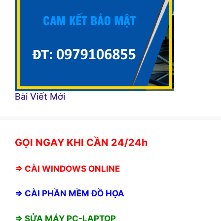
Bài Viết Mới
GỌI NGAY KHI CẦN 24/24h
⇒
CÀI WINDOWS ONLINE
⇒
CÀI PHẦN MỀM ĐỒ HỌA
⇒ SỬA MÁY PC-LAPTOP