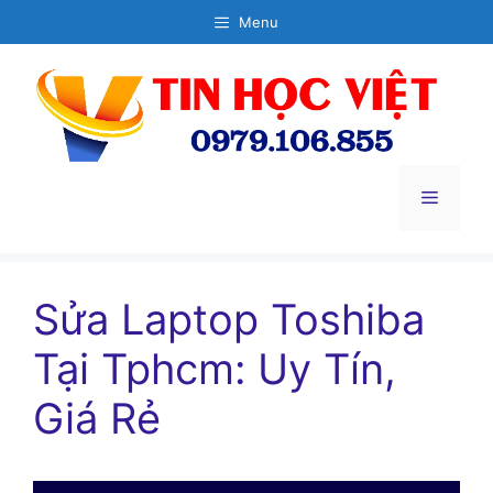
Chuyển
Menu
đến
nội
dung
Menu
Sửa Laptop Toshiba
Tại Tphcm: Uy Tín,
Giá Rẻ