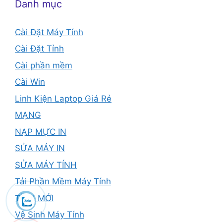
Danh mục
Cài Đặt Máy Tính
Cài Đặt Tỉnh
Cài phần mềm
Cài Win
Linh Kiện Laptop Giá Rẻ
MẠNG
NẠP MỰC IN
SỬA MÁY IN
SỬA MÁY TÍNH
Tải Phần Mềm Máy Tính
TỈNH MỚI
Vệ Sinh Máy Tính