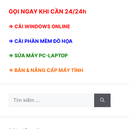
GỌI NGAY KHI CẦN 24/24h
⇒
CÀI WINDOWS ONLINE
⇒
CÀI PHẦN MỀM ĐỒ HỌA
⇒ SỬA MÁY PC-LAPTOP
⇒ BÁN &
NÂNG CẤP MÁY TÍNH
Tìm
kiếm
cho: