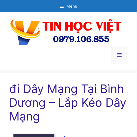
Chuyển
Menu
đến
nội
dung
Menu
đi Dây Mạng Tại Bình
Dương – Lắp Kéo Dây
Mạng