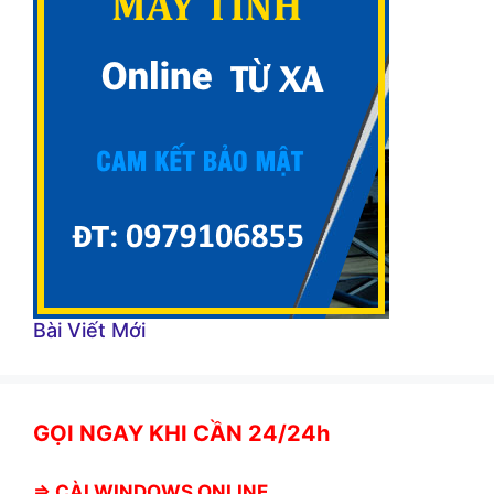
Bài Viết Mới
GỌI NGAY KHI CẦN 24/24h
⇒
CÀI WINDOWS ONLINE