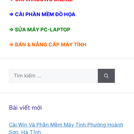
⇒
CÀI PHẦN MỀM ĐỒ HỌA
⇒ SỬA MÁY PC-LAPTOP
⇒ BÁN &
NÂNG CẤP MÁY TÍNH
Tìm
kiếm
cho:
Bài viết mới
Cài Win Và Phần Mềm Máy Tính Phường Hoành
Sơn, Hà Tĩnh