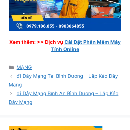
Xem thêm: >>
Dịch vụ
Cài Đặt Phần Mềm Máy
Tính Online
Danh
MẠNG
mục
đi Dây Mạng Tại Bình Dương – Lắp Kéo Dây
Mạng
đi Dây Mạng Bình An Bình Dương – Lắp Kéo
Dây Mạng