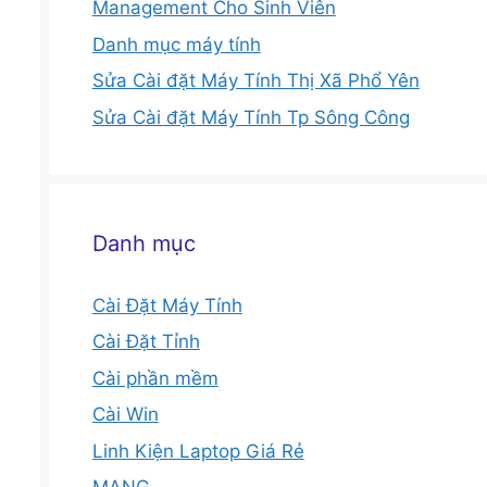
Management Cho Sinh Viên
Danh mục máy tính
Sửa Cài đặt Máy Tính Thị Xã Phổ Yên
Sửa Cài đặt Máy Tính Tp Sông Công
Danh mục
Cài Đặt Máy Tính
Cài Đặt Tỉnh
Cài phần mềm
Cài Win
Linh Kiện Laptop Giá Rẻ