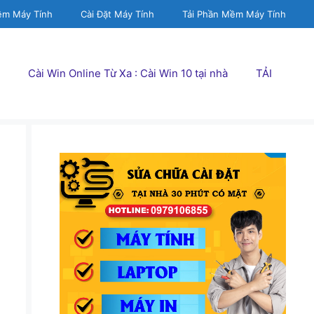
ềm Máy Tính
Cài Đặt Máy Tính
Tải Phần Mềm Máy Tính
Cài Win Online Từ Xa : Cài Win 10 tại nhà
TẢI