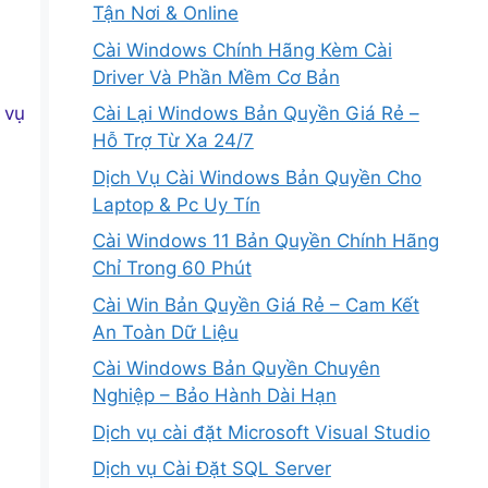
Tận Nơi & Online
Cài Windows Chính Hãng Kèm Cài
Driver Và Phần Mềm Cơ Bản
 vụ
Cài Lại Windows Bản Quyền Giá Rẻ –
Hỗ Trợ Từ Xa 24/7
Dịch Vụ Cài Windows Bản Quyền Cho
Laptop & Pc Uy Tín
Cài Windows 11 Bản Quyền Chính Hãng
Chỉ Trong 60 Phút
Cài Win Bản Quyền Giá Rẻ – Cam Kết
An Toàn Dữ Liệu
Cài Windows Bản Quyền Chuyên
Nghiệp – Bảo Hành Dài Hạn
Dịch vụ cài đặt Microsoft Visual Studio
Dịch vụ Cài Đặt SQL Server