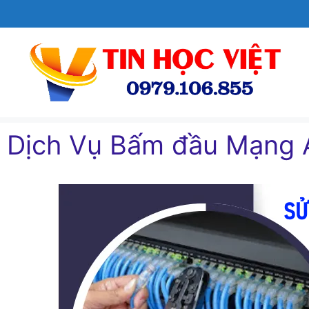
Chuyển
đến
nội
dung
Dịch Vụ Bấm đầu Mạng 