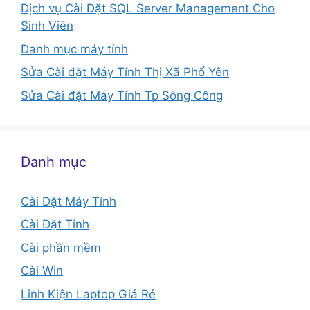
Dịch vụ Cài Đặt SQL Server Management Cho
Sinh Viên
Danh mục máy tính
Sửa Cài đặt Máy Tính Thị Xã Phổ Yên
Sửa Cài đặt Máy Tính Tp Sông Công
Danh mục
Cài Đặt Máy Tính
Cài Đặt Tỉnh
Cài phần mềm
Cài Win
Linh Kiện Laptop Giá Rẻ