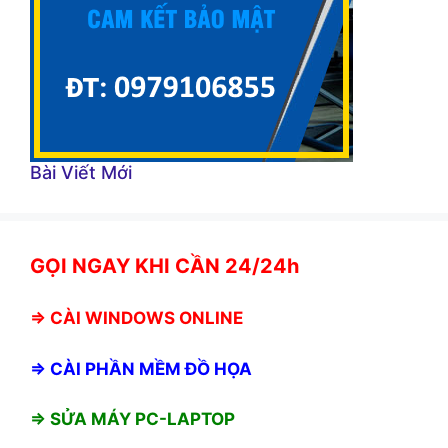
Bài Viết Mới
GỌI NGAY KHI CẦN 24/24h
⇒
CÀI WINDOWS ONLINE
⇒
CÀI PHẦN MỀM ĐỒ HỌA
⇒ SỬA MÁY PC-LAPTOP