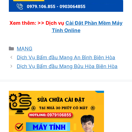
Xem thêm: >>
Dịch vụ
Cài Đặt Phần Mềm Máy
Tính Online
Danh
MẠNG
mục
Dịch Vụ Bấm đầu Mạng An Bình Biên Hòa
Dịch Vụ Bấm đầu Mạng Bửu Hòa Biên Hòa