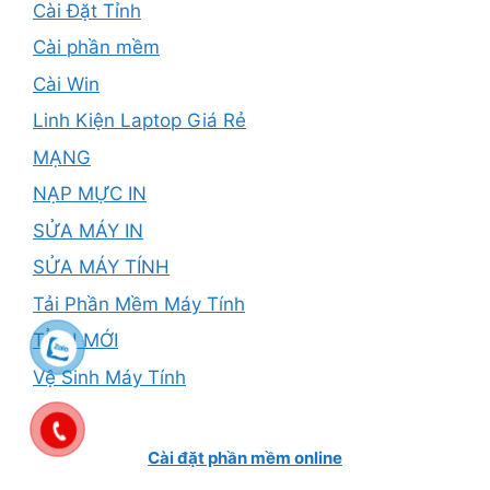
Cài Đặt Tỉnh
Cài phần mềm
Cài Win
Linh Kiện Laptop Giá Rẻ
MẠNG
NẠP MỰC IN
SỬA MÁY IN
SỬA MÁY TÍNH
Tải Phần Mềm Máy Tính
TỈNH MỚI
Vệ Sinh Máy Tính
Cài đặt phần mềm online