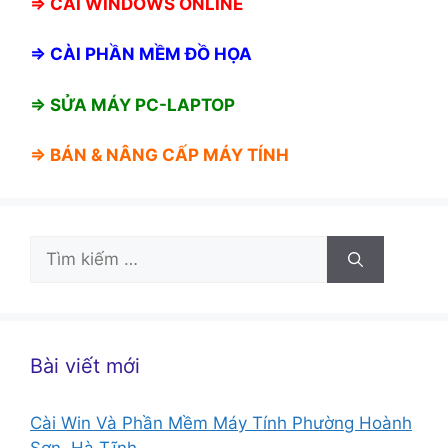
⇒
CÀI WINDOWS ONLINE
⇒
CÀI PHẦN MỀM ĐỒ HỌA
⇒ SỬA MÁY PC-LAPTOP
⇒ BÁN &
NÂNG CẤP MÁY TÍNH
Tìm
kiếm
cho:
Bài viết mới
Cài Win Và Phần Mềm Máy Tính Phường Hoành