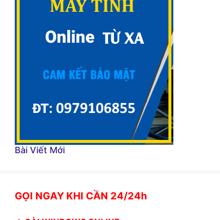
Bài Viết Mới
GỌI NGAY KHI CẦN 24/24h