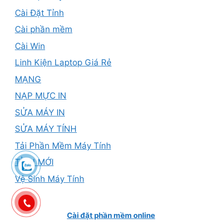
Cài Đặt Tỉnh
Cài phần mềm
Cài Win
Linh Kiện Laptop Giá Rẻ
MẠNG
NẠP MỰC IN
SỬA MÁY IN
SỬA MÁY TÍNH
Tải Phần Mềm Máy Tính
TỈNH MỚI
Vệ Sinh Máy Tính
Cài đặt phần mềm online