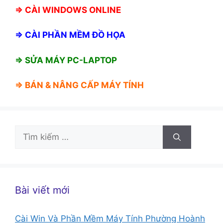
⇒
CÀI WINDOWS ONLINE
⇒
CÀI PHẦN MỀM ĐỒ HỌA
⇒ SỬA MÁY PC-LAPTOP
⇒ BÁN &
NÂNG CẤP MÁY TÍNH
Tìm
kiếm
cho:
Bài viết mới
Cài Win Và Phần Mềm Máy Tính Phường Hoành