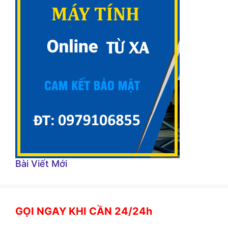
Bài Viết Mới
GỌI NGAY KHI CẦN 24/24h