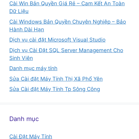
Cài Win Bản Quyền Giá Rẻ – Cam Kết An Toàn
Dữ Liệu
Cài Windows Bản Quyền Chuyên Nghiệp – Bảo
Hành Dài Hạn
Dịch vụ cài đặt Microsoft Visual Studio
Dịch vụ Cài Đặt SQL Server Management Cho
Sinh Viên
Danh mục máy tính
Sửa Cài đặt Máy Tính Thị Xã Phổ Yên
Sửa Cài đặt Máy Tính Tp Sông Công
Danh mục
Cài Đặt Máy Tính