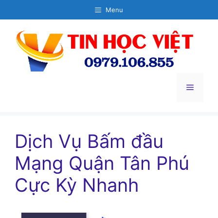
Chuyển
Menu
đến
nội
dung
Menu
Dịch Vụ Bấm đầu
Mạng Quận Tân Phú
Cực Kỳ Nhanh