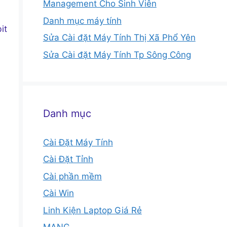
Management Cho Sinh Viên
Danh mục máy tính
it
Sửa Cài đặt Máy Tính Thị Xã Phổ Yên
Sửa Cài đặt Máy Tính Tp Sông Công
Danh mục
Cài Đặt Máy Tính
Cài Đặt Tỉnh
Cài phần mềm
Cài Win
Linh Kiện Laptop Giá Rẻ