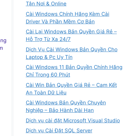
Tận Nơi & Online
Cài Windows Chính Hãng Kèm Cài
Driver Và Phần Mềm Cơ Bản
Cài Lại Windows Bản Quyền Giá Rẻ –
Hỗ Trợ Từ Xa 24/7
ạng
ấm
Dịch Vụ Cài Windows Bản Quyền Cho
Laptop & Pc Uy Tín
Cài Windows 11 Bản Quyền Chính Hãng
Chỉ Trong 60 Phút
Cài Win Bản Quyền Giá Rẻ – Cam Kết
An Toàn Dữ Liệu
Cài Windows Bản Quyền Chuyên
Nghiệp – Bảo Hành Dài Hạn
Dịch vụ cài đặt Microsoft Visual Studio
Dịch vụ Cài Đặt SQL Server