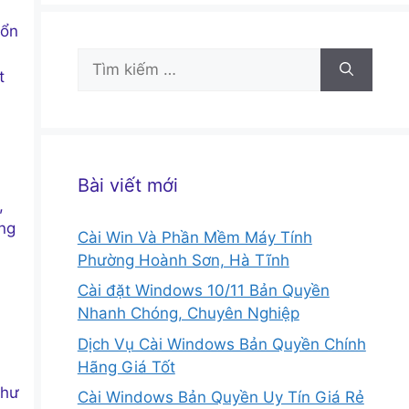
 ổn
Tìm
t
kiếm
cho:
Bài viết mới
,
ợng
Cài Win Và Phần Mềm Máy Tính
Phường Hoành Sơn, Hà Tĩnh
Cài đặt Windows 10/11 Bản Quyền
Nhanh Chóng, Chuyên Nghiệp
Dịch Vụ Cài Windows Bản Quyền Chính
Hãng Giá Tốt
như
Cài Windows Bản Quyền Uy Tín Giá Rẻ