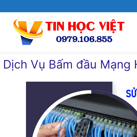
Chuyển
đến
nội
dung
Dịch Vụ Bấm đầu Mạng 