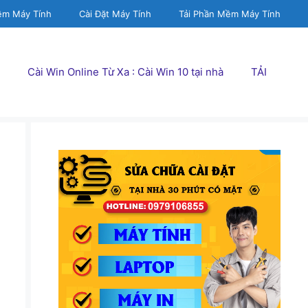
ềm Máy Tính
Cài Đặt Máy Tính
Tải Phần Mềm Máy Tính
Cài Win Online Từ Xa : Cài Win 10 tại nhà
TẢI