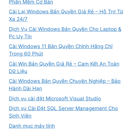
Phần Mềm Cơ Bản
Cài Lại Windows Bản Quyền Giá Rẻ – Hỗ Trợ Từ
Xa 24/7
Dịch Vụ Cài Windows Bản Quyền Cho Laptop &
Pc Uy Tín
Cài Windows 11 Bản Quyền Chính Hãng Chỉ
Trong 60 Phút
Cài Win Bản Quyền Giá Rẻ – Cam Kết An Toàn
Dữ Liệu
Cài Windows Bản Quyền Chuyên Nghiệp – Bảo
Hành Dài Hạn
Dịch vụ cài đặt Microsoft Visual Studio
Dịch vụ Cài Đặt SQL Server Management Cho
Sinh Viên
Danh mục máy tính