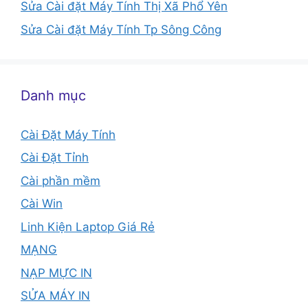
Sửa Cài đặt Máy Tính Thị Xã Phổ Yên
Sửa Cài đặt Máy Tính Tp Sông Công
Danh mục
Cài Đặt Máy Tính
Cài Đặt Tỉnh
Cài phần mềm
Cài Win
Linh Kiện Laptop Giá Rẻ
MẠNG
NẠP MỰC IN
SỬA MÁY IN