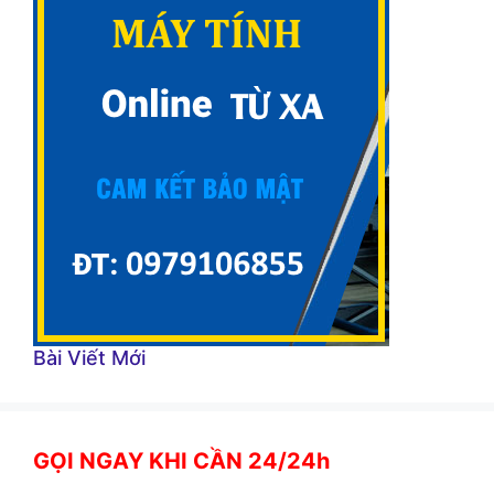
Bài Viết Mới
GỌI NGAY KHI CẦN 24/24h