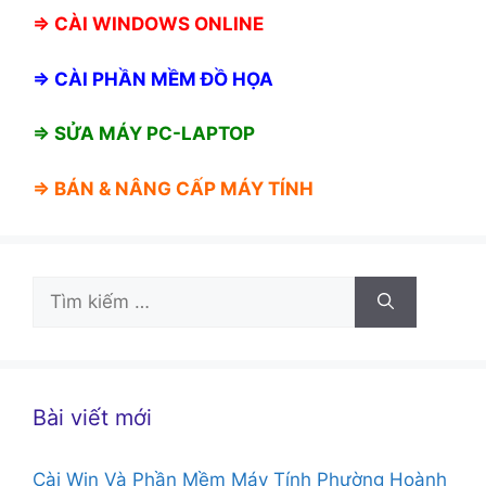
⇒
CÀI WINDOWS ONLINE
⇒
CÀI PHẦN MỀM ĐỒ HỌA
⇒ SỬA MÁY PC-LAPTOP
⇒ BÁN &
NÂNG CẤP MÁY TÍNH
Tìm
kiếm
cho:
Bài viết mới
Cài Win Và Phần Mềm Máy Tính Phường Hoành