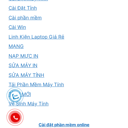
Cài Đặt Tỉnh
Cài phần mềm
Cài Win
Linh Kiện Laptop Giá Rẻ
MẠNG
NẠP MỰC IN
SỬA MÁY IN
SỬA MÁY TÍNH
Tải Phần Mềm Máy Tính
TỈNH MỚI
Vệ Sinh Máy Tính
Cài đặt phần mềm online