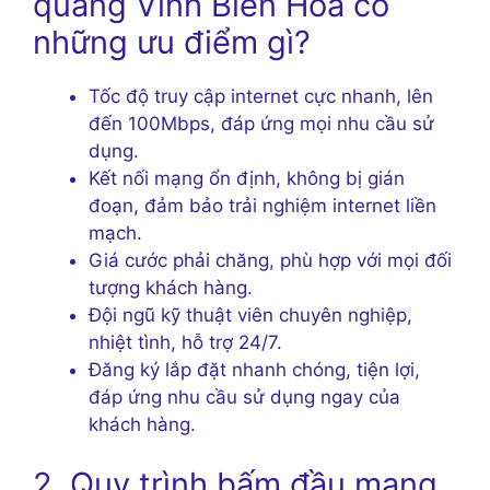
quang Vinh Biên Hòa có
những ưu điểm gì?
Tốc độ truy cập internet cực nhanh, lên
đến 100Mbps, đáp ứng mọi nhu cầu sử
dụng.
Kết nối mạng ổn định, không bị gián
đoạn, đảm bảo trải nghiệm internet liền
mạch.
Giá cước phải chăng, phù hợp với mọi đối
tượng khách hàng.
Đội ngũ kỹ thuật viên chuyên nghiệp,
nhiệt tình, hỗ trợ 24/7.
Đăng ký lắp đặt nhanh chóng, tiện lợi,
đáp ứng nhu cầu sử dụng ngay của
khách hàng.
2. Quy trình bấm đầu mạng