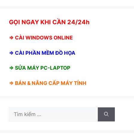
GỌI NGAY KHI CẦN 24/24h
⇒
CÀI WINDOWS ONLINE
⇒
CÀI PHẦN MỀM ĐỒ HỌA
⇒ SỬA MÁY PC-LAPTOP
⇒ BÁN &
NÂNG CẤP MÁY TÍNH
Tìm
kiếm
cho: