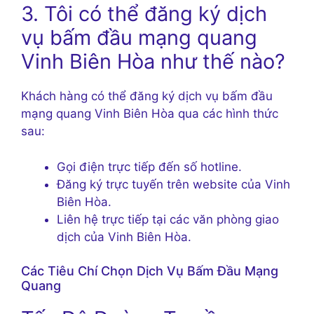
3. Tôi có thể đăng ký dịch
vụ bấm đầu mạng quang
Vinh Biên Hòa như thế nào?
Khách hàng có thể đăng ký dịch vụ bấm đầu
mạng quang Vinh Biên Hòa qua các hình thức
sau:
Gọi điện trực tiếp đến số hotline.
Đăng ký trực tuyến trên website của Vinh
Biên Hòa.
Liên hệ trực tiếp tại các văn phòng giao
dịch của Vinh Biên Hòa.
Các Tiêu Chí Chọn Dịch Vụ Bấm Đầu Mạng
Quang