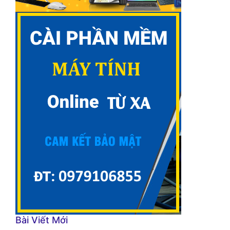
Bài Viết Mới