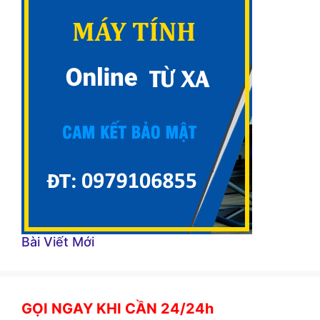
Bài Viết Mới
GỌI NGAY KHI CẦN 24/24h