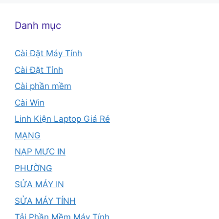
Danh mục
Cài Đặt Máy Tính
Cài Đặt Tỉnh
Cài phần mềm
Cài Win
Linh Kiện Laptop Giá Rẻ
MẠNG
NẠP MỰC IN
PHƯỜNG
SỬA MÁY IN
SỬA MÁY TÍNH
Tải Phần Mềm Máy Tính