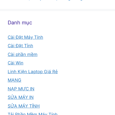
Danh mục
Cài Đặt Máy Tính
Cài Đặt Tỉnh
Cài phần mềm
Cài Win
Linh Kiện Laptop Giá Rẻ
MẠNG
NẠP MỰC IN
SỬA MÁY IN
SỬA MÁY TÍNH
Tải Phần Mềm Máy Tính