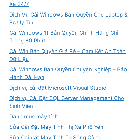
Xa 24/7
Dịch Vụ Cài Windows Bản Quyền Cho Laptop &
Pc Uy Tín
Cài Windows 11 Bản Quyền Chính Hãng Chỉ
Trong 60 Phút
Cài Win Bản Quyền Giá Rẻ – Cam Kết An Toàn
Dữ Liệu
Cài Windows Bản Quyền Chuyên Nghiệp – Bảo
Hành Dài Hạn
Dịch vụ cài đặt Microsoft Visual Studio
Dịch vụ Cài Đặt SQL Server Management Cho
Sinh Viên
Danh mục máy tính
Sửa Cài đặt Máy Tính Thị Xã Phổ Yên
Sửa Cài đặt Máy Tính Tp Sông Công