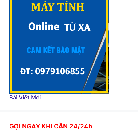
Bài Viết Mới
GỌI NGAY KHI CẦN 24/24h