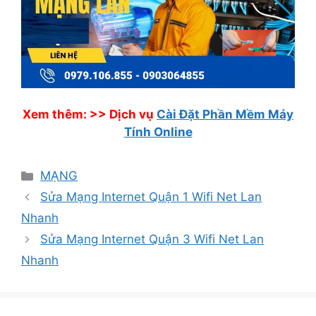
Xem thêm: >>
Dịch vụ
Cài Đặt Phần Mềm Máy
Tính Online
Danh
MẠNG
mục
Sửa Mạng Internet Quận 1 Wifi Net Lan
Nhanh
Sửa Mạng Internet Quận 3 Wifi Net Lan
Nhanh