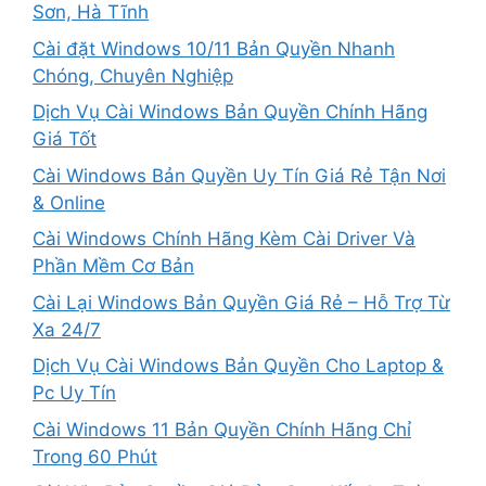
Sơn, Hà Tĩnh
Cài đặt Windows 10/11 Bản Quyền Nhanh
Chóng, Chuyên Nghiệp
Dịch Vụ Cài Windows Bản Quyền Chính Hãng
Giá Tốt
Cài Windows Bản Quyền Uy Tín Giá Rẻ Tận Nơi
& Online
Cài Windows Chính Hãng Kèm Cài Driver Và
Phần Mềm Cơ Bản
Cài Lại Windows Bản Quyền Giá Rẻ – Hỗ Trợ Từ
Xa 24/7
Dịch Vụ Cài Windows Bản Quyền Cho Laptop &
Pc Uy Tín
Cài Windows 11 Bản Quyền Chính Hãng Chỉ
Trong 60 Phút