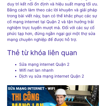
duy trì kết nối ổn định và hiệu suất mạng tối ưu.
Bằng cách làm theo các lời khuyên và giải pháp
trong bài viết này, bạn có thể khắc phục các sự
cố mạng internet tại Quận 2 và tận hưởng trải
nghiệm trực tuyến mượt mà. Đối với các sự cố
phức tạp hơn, đừng ngần ngại gọi một thợ sửa
mạng chuyên nghiệp để được hỗ trợ.
Thẻ từ khóa liên quan
Sửa mạng internet Quận 2
Wifi net lan nhanh
Dịch vụ sửa mạng internet Quận 2