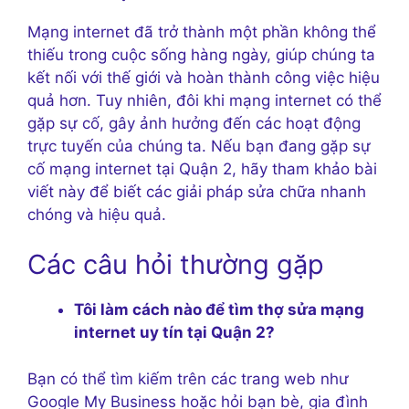
Mạng internet đã trở thành một phần không thể
thiếu trong cuộc sống hàng ngày, giúp chúng ta
kết nối với thế giới và hoàn thành công việc hiệu
quả hơn. Tuy nhiên, đôi khi mạng internet có thể
gặp sự cố, gây ảnh hưởng đến các hoạt động
trực tuyến của chúng ta. Nếu bạn đang gặp sự
cố mạng internet tại Quận 2, hãy tham khảo bài
viết này để biết các giải pháp sửa chữa nhanh
chóng và hiệu quả.
Các câu hỏi thường gặp
Tôi làm cách nào để tìm thợ sửa mạng
internet uy tín tại Quận 2?
Bạn có thể tìm kiếm trên các trang web như
Google My Business hoặc hỏi bạn bè, gia đình