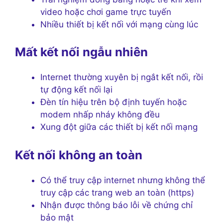
video hoặc chơi game trực tuyến
Nhiều thiết bị kết nối với mạng cùng lúc
Mất kết nối ngẫu nhiên
Internet thường xuyên bị ngắt kết nối, rồi
tự động kết nối lại
Đèn tín hiệu trên bộ định tuyến hoặc
modem nhấp nháy không đều
Xung đột giữa các thiết bị kết nối mạng
Kết nối không an toàn
Có thể truy cập internet nhưng không thể
truy cập các trang web an toàn (https)
Nhận được thông báo lỗi về chứng chỉ
bảo mật