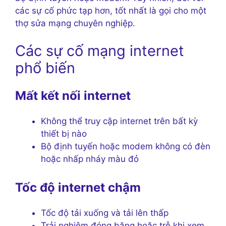
các sự cố phức tạp hơn, tốt nhất là gọi cho một
thợ sửa mạng chuyên nghiệp.
Các sự cố mạng internet
phổ biến
Mất kết nối internet
Không thể truy cập internet trên bất kỳ
thiết bị nào
Bộ định tuyến hoặc modem không có đèn
hoặc nhấp nháy màu đỏ
Tốc độ internet chậm
Tốc độ tải xuống và tải lên thấp
Trải nghiệm đóng băng hoặc trễ khi xem