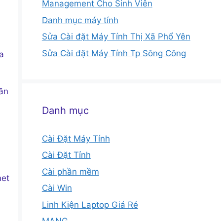
Management Cho Sinh Viên
Danh mục máy tính
Sửa Cài đặt Máy Tính Thị Xã Phổ Yên
Sửa Cài đặt Máy Tính Tp Sông Công
a
ần
Danh mục
Cài Đặt Máy Tính
Cài Đặt Tỉnh
Cài phần mềm
net
Cài Win
Linh Kiện Laptop Giá Rẻ