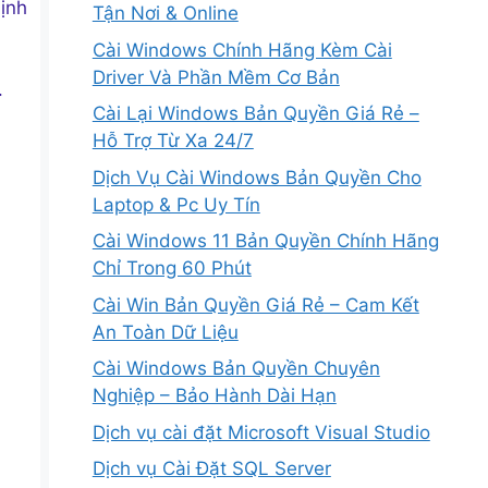
ịnh
Tận Nơi & Online
Cài Windows Chính Hãng Kèm Cài
Driver Và Phần Mềm Cơ Bản
.
Cài Lại Windows Bản Quyền Giá Rẻ –
Hỗ Trợ Từ Xa 24/7
Dịch Vụ Cài Windows Bản Quyền Cho
Laptop & Pc Uy Tín
Cài Windows 11 Bản Quyền Chính Hãng
Chỉ Trong 60 Phút
Cài Win Bản Quyền Giá Rẻ – Cam Kết
An Toàn Dữ Liệu
Cài Windows Bản Quyền Chuyên
Nghiệp – Bảo Hành Dài Hạn
Dịch vụ cài đặt Microsoft Visual Studio
Dịch vụ Cài Đặt SQL Server