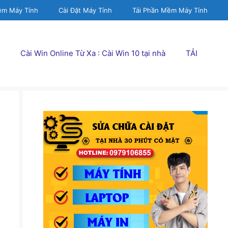
ềm Máy Tính
Cài Đặt Máy Tính
Tải Phần Mềm Máy Tính
Cài Win Online Từ Xa : Cài Win 10 tại nhà
TẢI