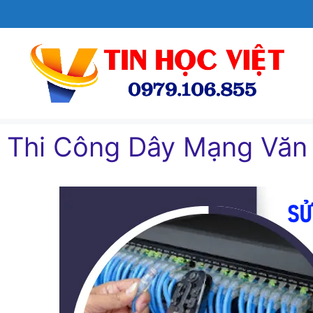
Chuyển
đến
nội
dung
Thi Công Dây Mạng Văn