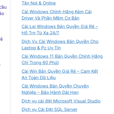
Tận Nơi & Online
 cầu
Cài Windows Chính Hãng Kèm Cài
áo
Driver Và Phần Mềm Cơ Bản
Cài Lại Windows Bản Quyền Giá Rẻ –
Hỗ Trợ Từ Xa 24/7
sẽ
Dịch Vụ Cài Windows Bản Quyền Cho
Laptop & Pc Uy Tín
Cài Windows 11 Bản Quyền Chính Hãng
Chỉ Trong 60 Phút
ệ
Cài Win Bản Quyền Giá Rẻ – Cam Kết
An Toàn Dữ Liệu
Cài Windows Bản Quyền Chuyên
Nghiệp – Bảo Hành Dài Hạn
Dịch vụ cài đặt Microsoft Visual Studio
Dịch vụ Cài Đặt SQL Server