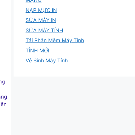
MẠNG
NẠP MỰC IN
SỬA MÁY IN
SỬA MÁY TÍNH
Tải Phần Mềm Máy Tính
TỈNH MỚI
Vệ Sinh Máy Tính
ng
ạng
đến