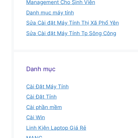
Management Cho Sinh Viên
Danh mục máy tính
Sửa Cài đặt Máy Tính Thị Xã Phổ Yên
Sửa Cài đặt Máy Tính Tp Sông Công
Danh mục
Cài Đặt Máy Tính
Cài Đặt Tỉnh
Cài phần mềm
Cài Win
Linh Kiện Laptop Giá Rẻ