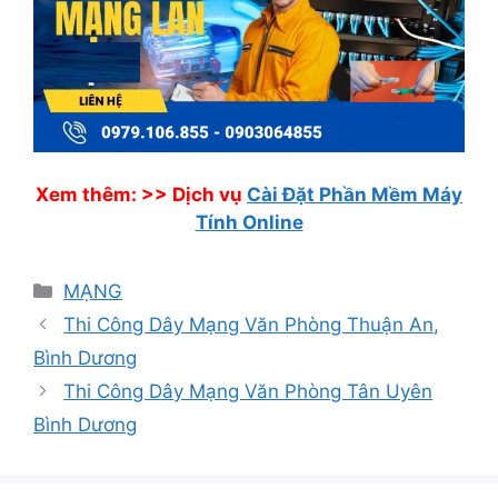
Xem thêm: >>
Dịch vụ
Cài Đặt Phần Mềm Máy
Tính Online
Danh
MẠNG
mục
Thi Công Dây Mạng Văn Phòng Thuận An,
Bình Dương
Thi Công Dây Mạng Văn Phòng Tân Uyên
Bình Dương