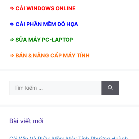
⇒
CÀI WINDOWS ONLINE
⇒
CÀI PHẦN MỀM ĐỒ HỌA
⇒ SỬA MÁY PC-LAPTOP
⇒ BÁN &
NÂNG CẤP MÁY TÍNH
Tìm
kiếm
cho:
Bài viết mới
Cài Win Và Phần Mềm Máy Tính Phường Hoành