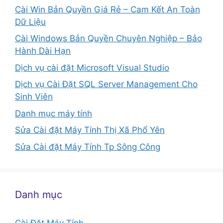
Cài Win Bản Quyền Giá Rẻ – Cam Kết An Toàn
Dữ Liệu
Cài Windows Bản Quyền Chuyên Nghiệp – Bảo
Hành Dài Hạn
Dịch vụ cài đặt Microsoft Visual Studio
Dịch vụ Cài Đặt SQL Server Management Cho
Sinh Viên
Danh mục máy tính
Sửa Cài đặt Máy Tính Thị Xã Phổ Yên
Sửa Cài đặt Máy Tính Tp Sông Công
Danh mục
Cài Đặt Máy Tính