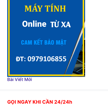
Bài Viết Mới
GỌI NGAY KHI CẦN 24/24h