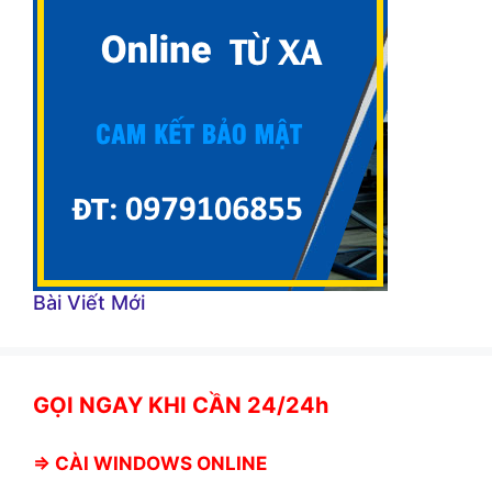
Bài Viết Mới
GỌI NGAY KHI CẦN 24/24h
⇒
CÀI WINDOWS ONLINE