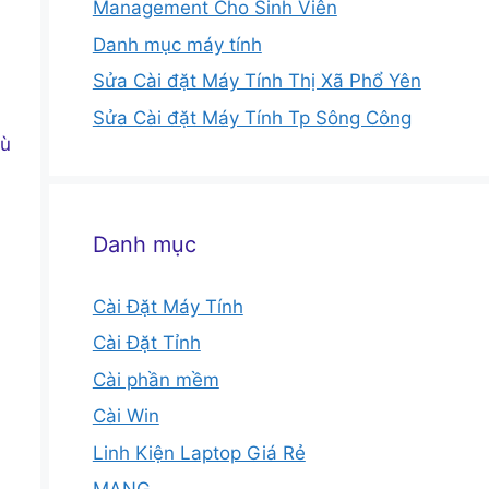
Management Cho Sinh Viên
Danh mục máy tính
Sửa Cài đặt Máy Tính Thị Xã Phổ Yên
Sửa Cài đặt Máy Tính Tp Sông Công
hù
Danh mục
Cài Đặt Máy Tính
Cài Đặt Tỉnh
Cài phần mềm
Cài Win
Linh Kiện Laptop Giá Rẻ