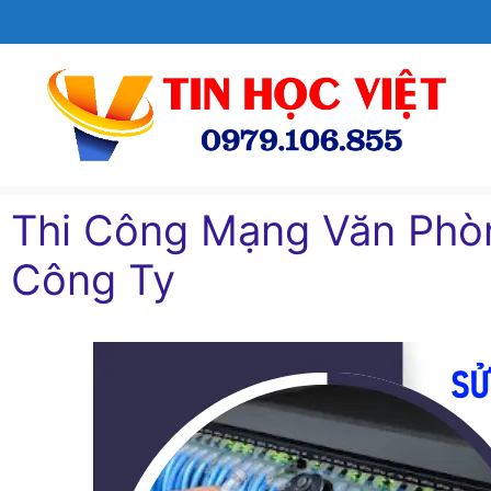
Chuyển
đến
nội
dung
Thi Công Mạng Văn Phò
Công Ty