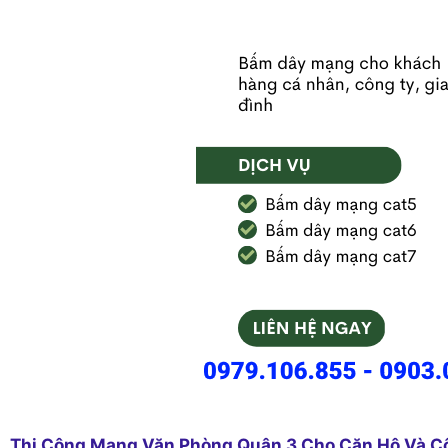
Thi Công Mạng Văn Phòng Quận 3 Cho Căn Hộ Và C