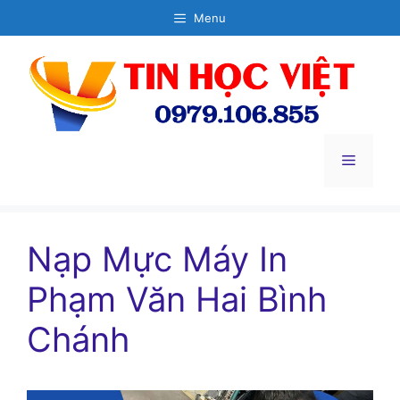
Chuyển
Menu
đến
nội
dung
Menu
Nạp Mực Máy In
Phạm Văn Hai Bình
Chánh