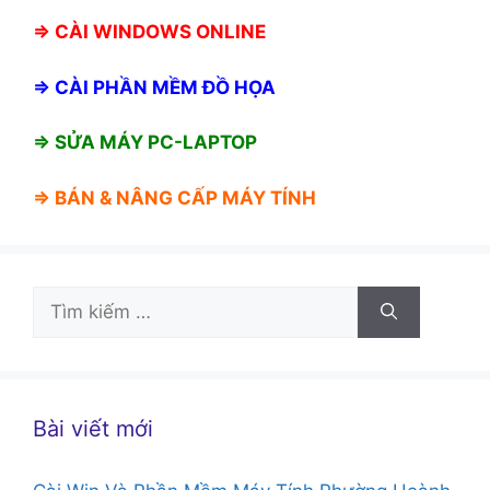
⇒
CÀI WINDOWS ONLINE
⇒
CÀI PHẦN MỀM ĐỒ HỌA
⇒ SỬA MÁY PC-LAPTOP
⇒ BÁN &
NÂNG CẤP MÁY TÍNH
Tìm
kiếm
cho:
Bài viết mới