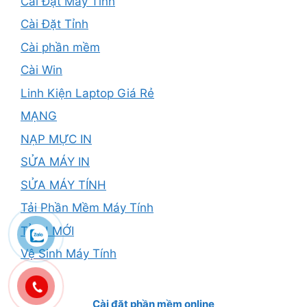
Cài Đặt Máy Tính
Cài Đặt Tỉnh
Cài phần mềm
Cài Win
Linh Kiện Laptop Giá Rẻ
MẠNG
NẠP MỰC IN
SỬA MÁY IN
SỬA MÁY TÍNH
Tải Phần Mềm Máy Tính
TỈNH MỚI
Vệ Sinh Máy Tính
Cài đặt phần mềm online