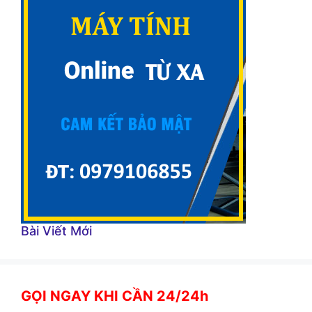
Bài Viết Mới
GỌI NGAY KHI CẦN 24/24h