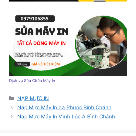
Dịch vụ Sửa Chữa Máy In
Danh
NẠP MỰC IN
mục
Nạp Mực Máy In đa Phước Bình Chánh
Nạp Mực Máy In Vĩnh Lộc A Bình Chánh