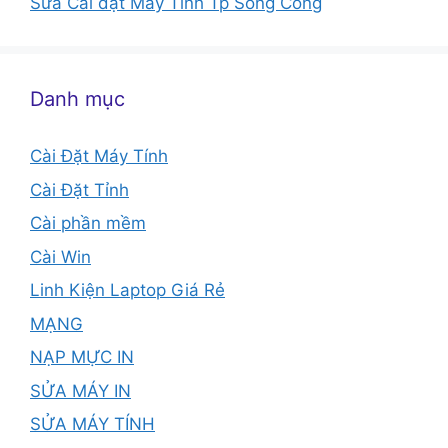
Sửa Cài đặt Máy Tính Tp Sông Công
Danh mục
Cài Đặt Máy Tính
Cài Đặt Tỉnh
Cài phần mềm
Cài Win
Linh Kiện Laptop Giá Rẻ
MẠNG
NẠP MỰC IN
SỬA MÁY IN
SỬA MÁY TÍNH