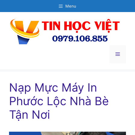
Chuyển
Menu
đến
nội
dung
Menu
Nạp Mực Máy In
Phước Lộc Nhà Bè
Tận Nơi