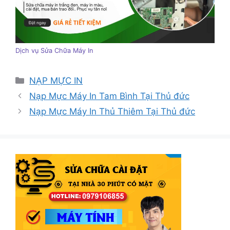
Dịch vụ Sửa Chữa Máy In
Danh
NẠP MỰC IN
mục
Nạp Mực Máy In Tam Bình Tại Thủ đức
Nạp Mực Máy In Thủ Thiêm Tại Thủ đức