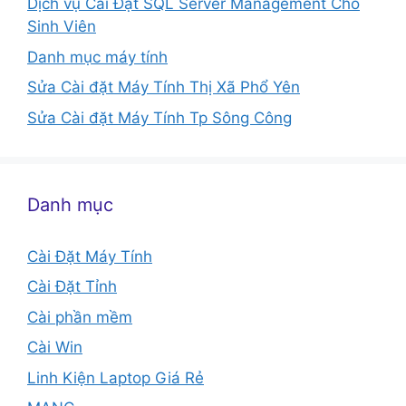
Dịch vụ Cài Đặt SQL Server Management Cho
Sinh Viên
Danh mục máy tính
Sửa Cài đặt Máy Tính Thị Xã Phổ Yên
Sửa Cài đặt Máy Tính Tp Sông Công
Danh mục
Cài Đặt Máy Tính
Cài Đặt Tỉnh
Cài phần mềm
Cài Win
Linh Kiện Laptop Giá Rẻ