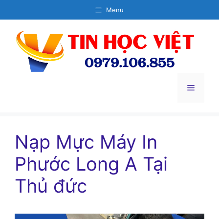
Chuyển
Menu
đến
nội
dung
Menu
Nạp Mực Máy In
Phước Long A Tại
Thủ đức