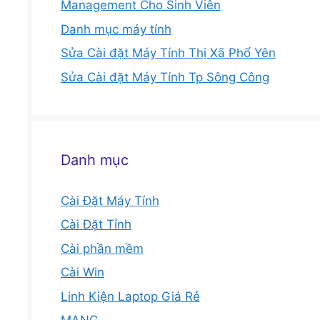
Management Cho Sinh Viên
Danh mục máy tính
Sửa Cài đặt Máy Tính Thị Xã Phổ Yên
Sửa Cài đặt Máy Tính Tp Sông Công
Danh mục
Cài Đặt Máy Tính
Cài Đặt Tỉnh
Cài phần mềm
Cài Win
Linh Kiện Laptop Giá Rẻ