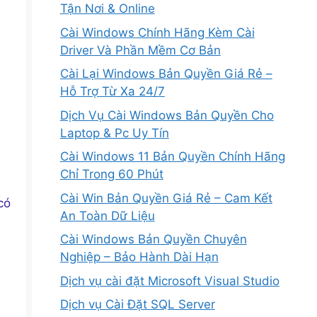
Tận Nơi & Online
Cài Windows Chính Hãng Kèm Cài
Driver Và Phần Mềm Cơ Bản
Cài Lại Windows Bản Quyền Giá Rẻ –
Hỗ Trợ Từ Xa 24/7
Dịch Vụ Cài Windows Bản Quyền Cho
Laptop & Pc Uy Tín
Cài Windows 11 Bản Quyền Chính Hãng
Chỉ Trong 60 Phút
Cài Win Bản Quyền Giá Rẻ – Cam Kết
có
An Toàn Dữ Liệu
Cài Windows Bản Quyền Chuyên
Nghiệp – Bảo Hành Dài Hạn
Dịch vụ cài đặt Microsoft Visual Studio
Dịch vụ Cài Đặt SQL Server