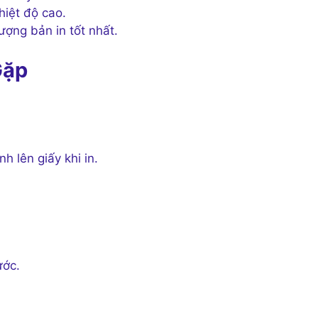
hiệt độ cao.
ợng bản in tốt nhất.
Gặp
 lên giấy khi in.
ước.