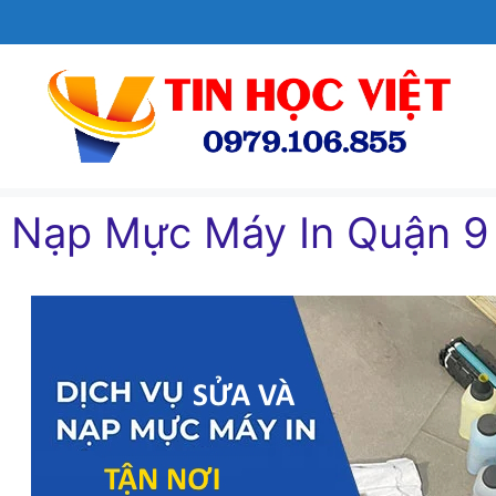
Chuyển
đến
nội
dung
Nạp Mực Máy In Quận 9 